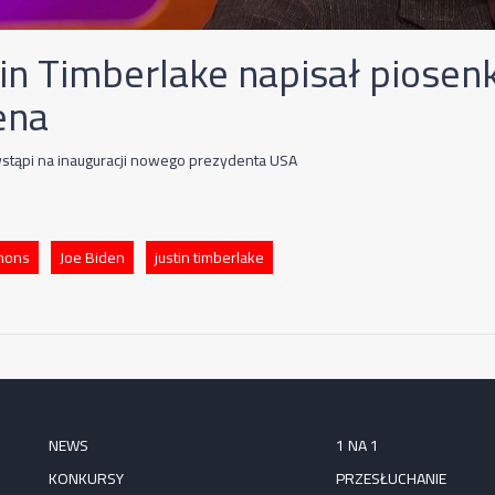
tin Timberlake napisał piosenk
ena
ystąpi na inauguracji nowego prezydenta USA
mons
Joe Biden
justin timberlake
NEWS
1 NA 1
KONKURSY
PRZESŁUCHANIE