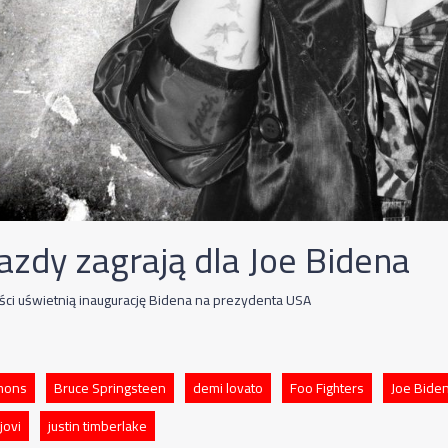
azdy zagrają dla Joe Bidena
yści uświetnią inaugurację Bidena na prezydenta USA
mons
Bruce Springsteen
demi lovato
Foo Fighters
Joe Bide
jovi
justin timberlake