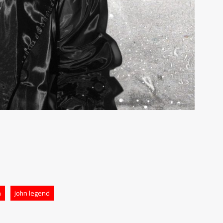
n
john legend