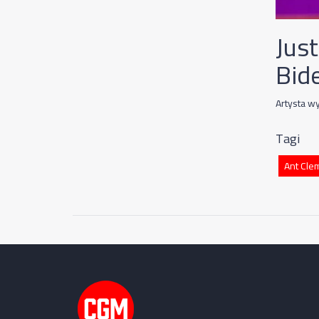
Jus
Bid
Artysta w
Tagi
Ant Cle