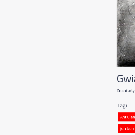
Gwi
Znani art
Tagi
Ant Cle
jon bon 