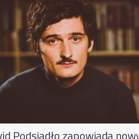
id Podsiadło zapowiada nowy