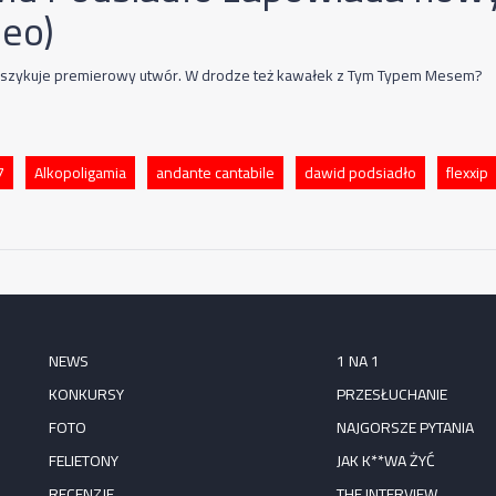
deo)
 szykuje premierowy utwór. W drodze też kawałek z Tym Typem Mesem?
7
Alkopoligamia
andante cantabile
dawid podsiadło
flexxip
NEWS
1 NA 1
KONKURSY
PRZESŁUCHANIE
FOTO
NAJGORSZE PYTANIA
FELIETONY
JAK K**WA ŻYĆ
RECENZJE
THE INTERVIEW