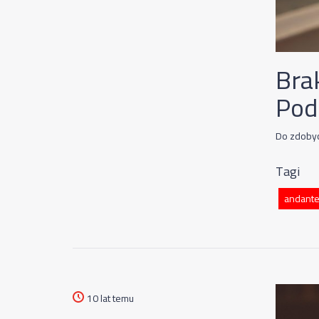
Bra
Pod
Do zdobyci
Tagi
andante
10 lat temu