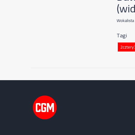
(wi
Wokalista
Tagi
2cztery