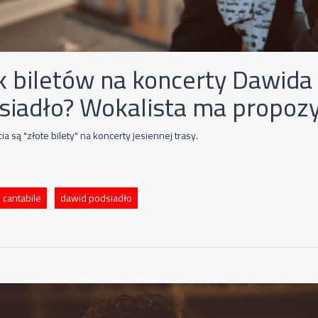
k biletów na koncerty Dawida
siadło? Wokalista ma propozy
a są "złote bilety" na koncerty jesiennej trasy.
 cantabile
dawid podsiadło