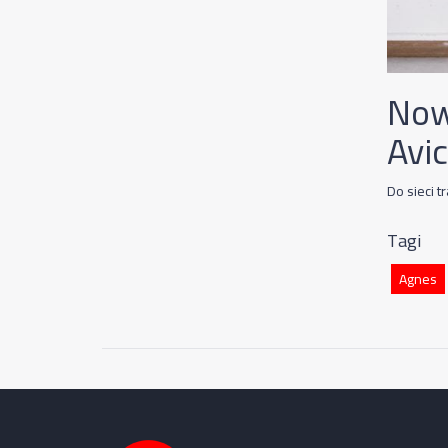
Now
Avic
Do sieci t
Tagi
Agnes