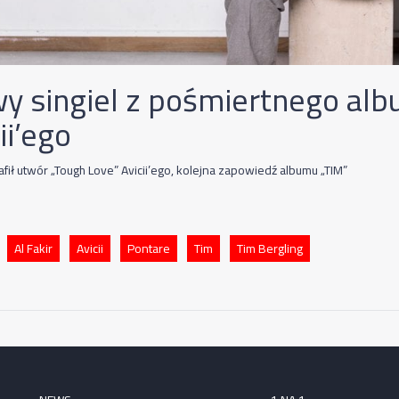
y singiel z pośmiertnego al
ii’ego
rafił utwór „Tough Love” Avicii’ego, kolejna zapowiedź albumu „TIM”
Al Fakir
Avicii
Pontare
Tim
Tim Bergling