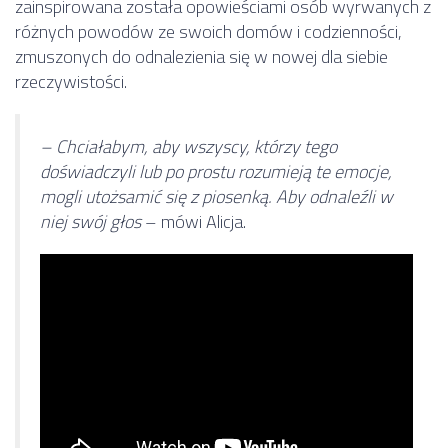
zainspirowana została opowieściami osób wyrwanych z
różnych powodów ze swoich domów i codzienności,
zmuszonych do odnalezienia się w nowej dla siebie
rzeczywistości.
– Chciałabym, aby wszyscy, którzy tego
doświadczyli lub po prostu rozumieją te emocje,
mogli utożsamić się z piosenką. Aby odnaleźli w
niej swój głos
– mówi Alicja.