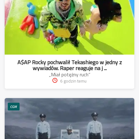
A$AP Rocky pochwalił Tekashiego w jedny z
wywiadów. Raper reaguje na j ...
„Miał potężny ruch”
6 godzin temu
CGM