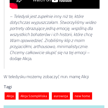
– Teledysk jest zupełnie inny niż te, które
dotychczas wypuszczałam. Stworzyliśmy wideo
portrety obrazujące jedną emocję, wspólną dla
wszystkich bohaterów i ich historii, które chcę
Wam opowiedzieć. Zrobiliśmy klip z moim
przyjaciółmi, arthousowo, minimalistycznie.
Chcemy całkowicie skupić się na tej emocji
–
dodaje Alicja.
W teledysku możemy zobaczyć m.in. mamę Alicji
Tagi
Alicja
Alicja Szemplińska
eurowizja
new home