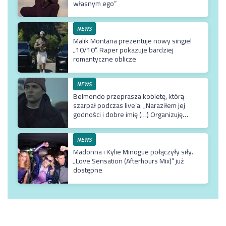
własnym ego”
NEWS
Malik Montana prezentuje nowy singiel
„10/10”. Raper pokazuje bardziej
romantyczne oblicze
NEWS
Belmondo przeprasza kobietę, którą
szarpał podczas live’a. „Naraziłem jej
godności i dobre imię (…) Organizuję
terapię u najlepszego możliwego
specjalisty”
NEWS
Madonna i Kylie Minogue połączyły siły.
„Love Sensation (Afterhours Mix)” już
dostępne