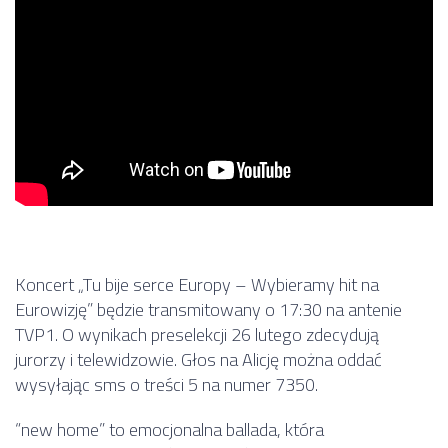
Koncert „Tu bije serce Europy – Wybieramy hit na
Eurowizję” będzie transmitowany o 17:30 na antenie
TVP1. O wynikach preselekcji 26 lutego zdecydują
jurorzy i telewidzowie. Głos na ​Alicję można oddać
wysyłając sms o treści 5 na numer 7350.
“new home” to emocjonalna ballada, która