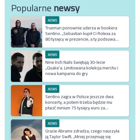
Popularne
newsy
NEWS
Trueman ponownie uderza w bookera
Sentino. „Sebastian kupił Ci Rolexa za
80 tysięcy w prezencie, a ty podsuwasz
mu krzywe umowy”
NEWS
Nine Inch Nails świętują 30-lecie
„Quake’a. Limitowana kolekcja merchu i
nowa kampania do gry
NEWS
Sentino zagra w Polsce jeszcze dwa
koncerty, a potem trzeba będzie mu
płacić minium 75 tysięcy euro za
przyjazd do kraju
NEWS
Gracie Abrams zdradza, czego nauczyła
ją Taylor Swift. „Mniej przejmuję się