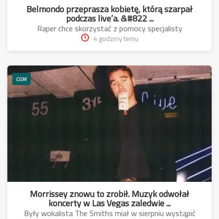
Belmondo przeprasza kobietę, którą szarpał
podczas live’a. &#822 ...
Raper chce skorzystać z pomocy specjalisty
4 godziny temu
CGM
Morrissey znowu to zrobił. Muzyk odwołał
koncerty w Las Vegas zaledwie ...
Były wokalista The Smiths miał w sierpniu wystąpić