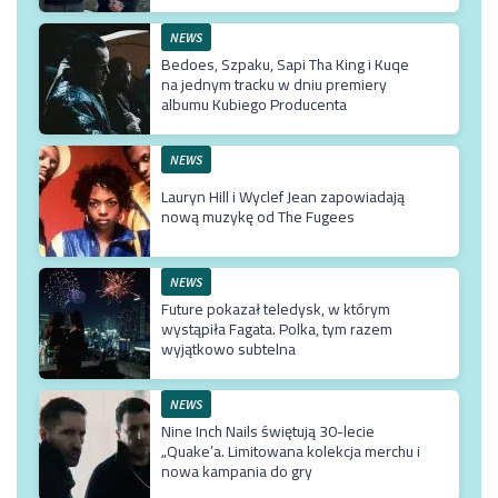
mu krzywe umowy”
NEWS
Bedoes, Szpaku, Sapi Tha King i Kuqe
na jednym tracku w dniu premiery
albumu Kubiego Producenta
NEWS
Lauryn Hill i Wyclef Jean zapowiadają
nową muzykę od The Fugees
NEWS
Future pokazał teledysk, w którym
wystąpiła Fagata. Polka, tym razem
wyjątkowo subtelna
NEWS
Nine Inch Nails świętują 30-lecie
„Quake’a. Limitowana kolekcja merchu i
nowa kampania do gry