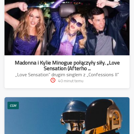
Madonna i Kylie Minogue połączyły siły. „Love
Sensation (Afterho ...
„Love Sensation” drugim singlem z „Confessions II”
40 minut temu
CGM