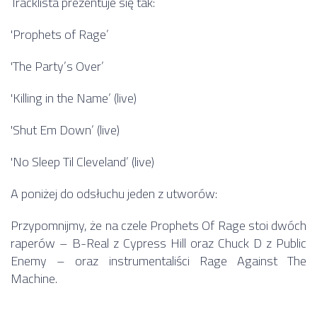
Tracklista prezentuje się tak:
'Prophets of Rage’
'The Party’s Over’
'Killing in the Name’ (live)
'Shut Em Down’ (live)
'No Sleep Til Cleveland’ (live)
A poniżej do odsłuchu jeden z utworów:
Przypomnijmy, że na czele Prophets Of Rage stoi dwóch
raperów – B-Real z Cypress Hill oraz Chuck D z Public
Enemy – oraz instrumentaliści Rage Against The
Machine.