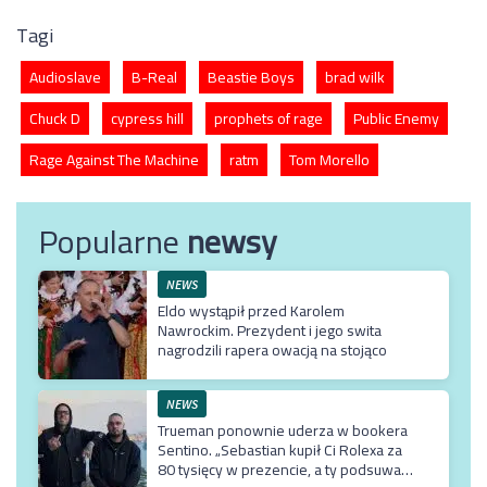
Tagi
Audioslave
B-Real
Beastie Boys
brad wilk
Chuck D
cypress hill
prophets of rage
Public Enemy
Rage Against The Machine
ratm
Tom Morello
Popularne
newsy
NEWS
Eldo wystąpił przed Karolem
Nawrockim. Prezydent i jego swita
nagrodzili rapera owacją na stojąco
NEWS
Trueman ponownie uderza w bookera
Sentino. „Sebastian kupił Ci Rolexa za
80 tysięcy w prezencie, a ty podsuwasz