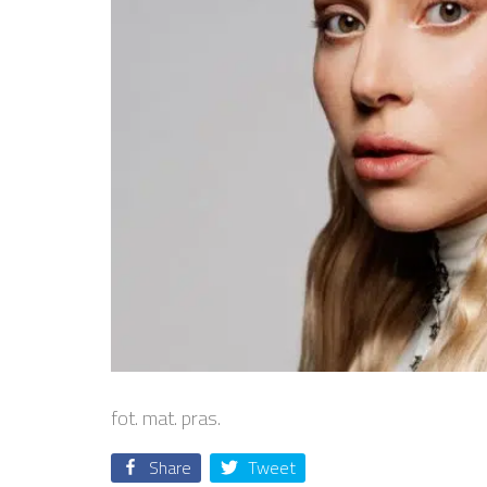
fot. mat. pras.
Share
Tweet