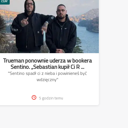
CGM
Trueman ponownie uderza w bookera
Sentino. „Sebastian kupił Ci R ...
"Sentino spadł ci z nieba i powinieneś być
wdzięczny"
5 godzin temu