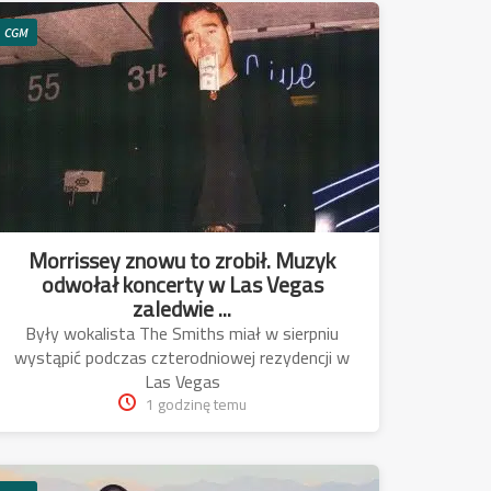
CGM
Morrissey znowu to zrobił. Muzyk
odwołał koncerty w Las Vegas
zaledwie ...
Były wokalista The Smiths miał w sierpniu
wystąpić podczas czterodniowej rezydencji w
Las Vegas
1 godzinę temu