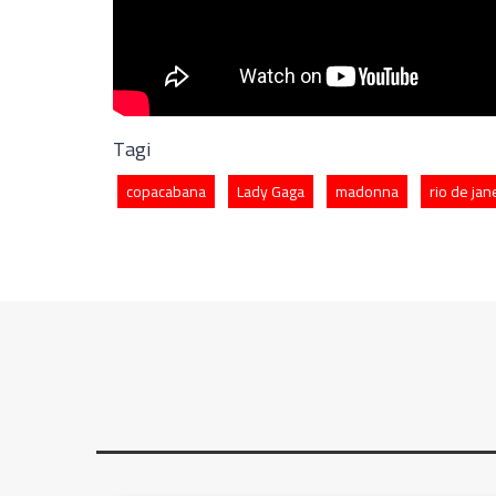
Tagi
copacabana
Lady Gaga
madonna
rio de jan