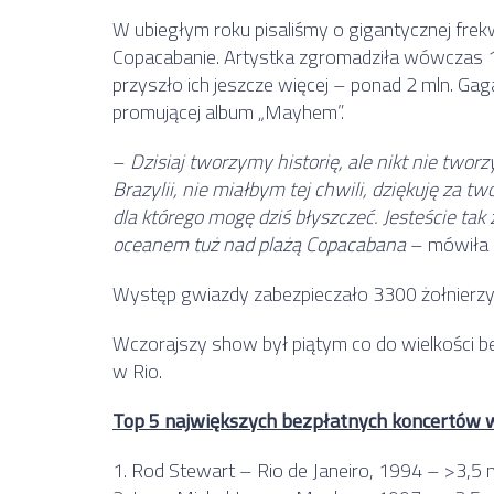
W ubiegłym roku pisaliśmy o gigantycznej fre
Copacabanie. Artystka zgromadziła wówczas 1
przyszło ich jeszcze więcej – ponad 2 mln. Gag
promującej album „Mayhem”.
–
Dzisiaj tworzymy historię, ale nikt nie twor
Brazylii, nie miałbym tej chwili, dziękuję za t
dla którego mogę dziś błyszczeć. Jesteście tak 
oceanem tuż nad plażą Copacabana
– mówiła 
Występ gwiazdy zabezpieczało 3300 żołnierzy,
Wczorajszy show był piątym co do wielkości bez
w Rio.
Top 5 największych bezpłatnych koncertów w 
1. Rod Stewart – Rio de Janeiro, 1994 – >3,5 