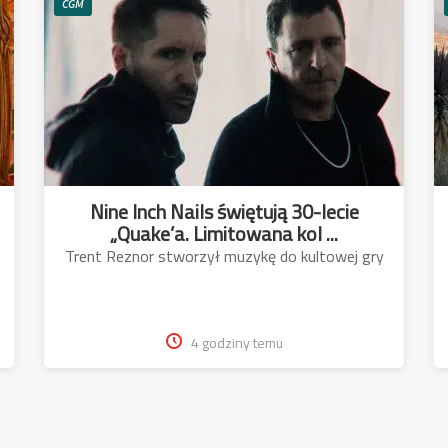
CGM
Nine Inch Nails świętują 30-lecie
„Quake’a. Limitowana kol ...
Trent Reznor stworzył muzykę do kultowej gry
4 godziny temu