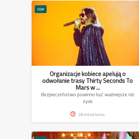
CGM
Organizacje kobiece apelują o
odwołanie trasy Thirty Seconds To
Mars w ...
Bezpieczeństwo powinno być ważniejsze niż
zysk
28 minut temu