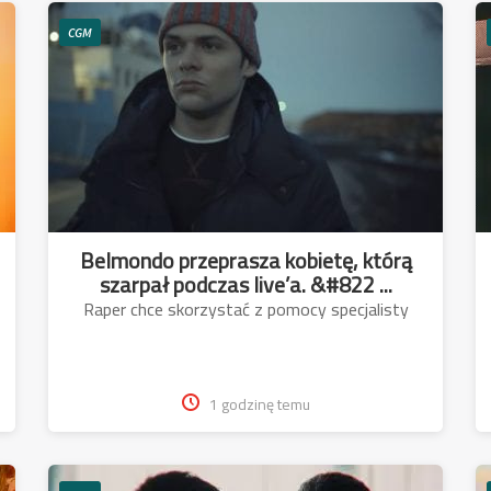
CGM
Belmondo przeprasza kobietę, którą
szarpał podczas live’a. &#822 ...
Raper chce skorzystać z pomocy specjalisty
1 godzinę temu