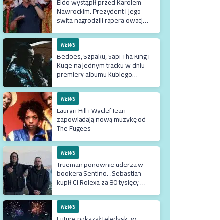
Eldo wystąpił przed Karolem
Nawrockim. Prezydent i jego
swita nagrodzili rapera owacją
na stojąco
NEWS
Bedoes, Szpaku, Sapi Tha King i
Kuqe na jednym tracku w dniu
premiery albumu Kubiego
Producenta
NEWS
Lauryn Hill i Wyclef Jean
zapowiadają nową muzykę od
The Fugees
NEWS
Trueman ponownie uderza w
bookera Sentino. „Sebastian
kupił Ci Rolexa za 80 tysięcy w
prezencie, a ty podsuwasz mu
krzywe umowy”
NEWS
Future pokazał teledysk, w