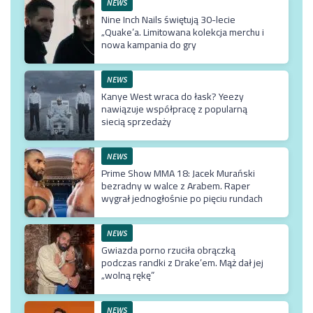
NEWS
Nine Inch Nails świętują 30-lecie
„Quake’a. Limitowana kolekcja merchu i
nowa kampania do gry
NEWS
Kanye West wraca do łask? Yeezy
nawiązuje współpracę z popularną
siecią sprzedaży
NEWS
Prime Show MMA 18: Jacek Murański
bezradny w walce z Arabem. Raper
wygrał jednogłośnie po pięciu rundach
NEWS
Gwiazda porno rzuciła obrączką
podczas randki z Drake’em. Mąż dał jej
„wolną rękę”
NEWS