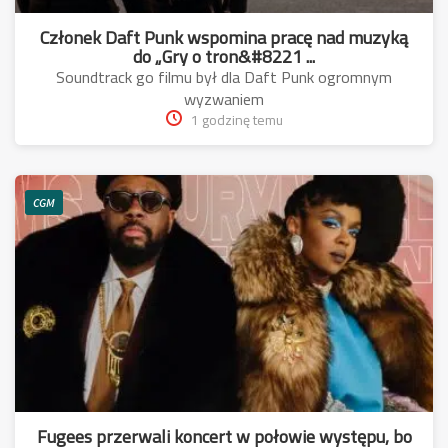
Członek Daft Punk wspomina pracę nad muzyką
do „Gry o tron&#8221 ...
Soundtrack go filmu był dla Daft Punk ogromnym
wyzwaniem
1 godzinę temu
CGM
Fugees przerwali koncert w połowie występu, bo