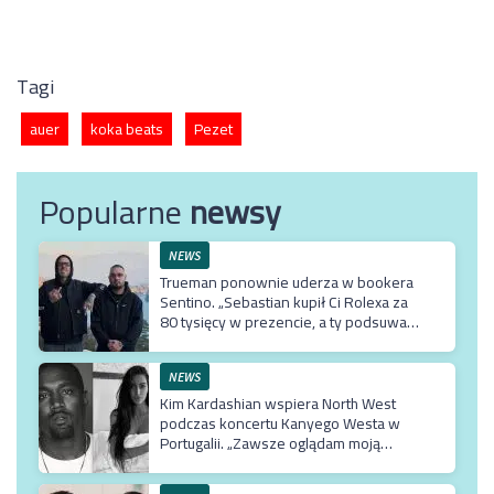
Tagi
auer
koka beats
Pezet
Popularne
newsy
NEWS
Trueman ponownie uderza w bookera
Sentino. „Sebastian kupił Ci Rolexa za
80 tysięcy w prezencie, a ty podsuwasz
mu krzywe umowy”
NEWS
Kim Kardashian wspiera North West
podczas koncertu Kanyego Westa w
Portugalii. „Zawsze oglądam moją
Northie”