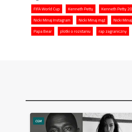
FIFA World Cup
Kenneth Petty
Kenneth Petty 2
Nicki Minaj Instagram
Nicki Minaj mąż
Nicki Mina
Papa Bear
plotki o rozstaniu
rap zagraniczny
CGM