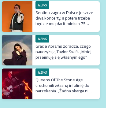
NEWS
Sentino zagra w Polsce jeszcze
dwa koncerty, a potem trzeba
będzie mu płacić minium 75
tysięcy euro za przyjazd do
kraju
NEWS
Gracie Abrams zdradza, czego
nauczyła ją Taylor Swift. „Mniej
przejmuję się własnym ego”
NEWS
Queens Of The Stone Age
uruchomili własną infolinię do
narzekania. „Żadna skarga nie
jest przesadzona”