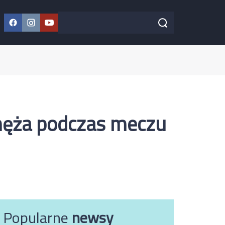
Facebook
Instagram
YouTube
Szukaj w serwisie
Szukaj
a męża podczas meczu
Popularne
newsy