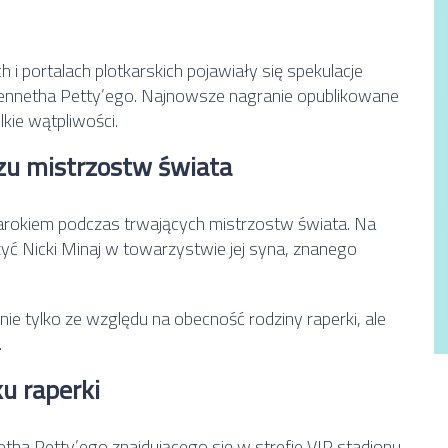
i portalach plotkarskich pojawiały się spekulacje
Kennetha Petty’ego. Najnowsze nagranie opublikowane
kie wątpliwości.
czu mistrzostw świata
Marokiem podczas trwających mistrzostw świata. Na
ć Nicki Minaj w towarzystwie jej syna, znanego
e tylko ze względu na obecność rodziny raperki, ale
.
u raperki
 Petty’ego znajdującego się w strefie VIP stadionu.