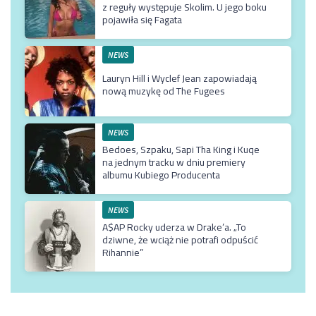
z reguły występuje Skolim. U jego boku
pojawiła się Fagata
NEWS
Lauryn Hill i Wyclef Jean zapowiadają
nową muzykę od The Fugees
NEWS
Bedoes, Szpaku, Sapi Tha King i Kuqe
na jednym tracku w dniu premiery
albumu Kubiego Producenta
NEWS
A$AP Rocky uderza w Drake’a. „To
dziwne, że wciąż nie potrafi odpuścić
Rihannie”