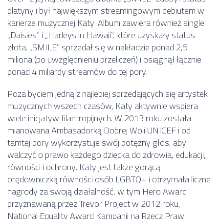
platyny i był największym streamingowym debiutem w
karierze muzycznej Katy. Album zawiera również single
„Daisies” i „Harleys in Hawaii”, które uzyskały status
złota. „SMILE” sprzedał się w nakładzie ponad 2,5
miliona (po uwzględnieniu przeliczeń) i osiągnął łącznie
ponad 4 miliardy streamów do tej pory.
Poza byciem jedną z najlepiej sprzedających się artystek
muzycznych wszech czasów, Katy aktywnie wspiera
wiele inicjatyw filantropijnych. W 2013 roku została
mianowana Ambasadorką Dobrej Woli UNICEF i od
tamtej pory wykorzystuje swój potężny głos, aby
walczyć o prawo każdego dziecka do zdrowia, edukacji,
równości i ochrony. Katy jest także gorącą
orędowniczką równości osób LGBTQ+ i otrzymała liczne
nagrody za swoją działalność, w tym Hero Award
przyznawaną przez Trevor Project w 2012 roku,
National Equality Award Kampanii na Rzecz Praw