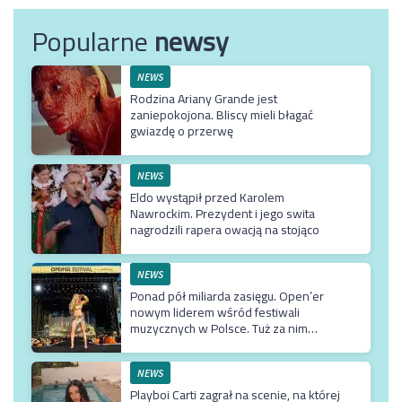
Popularne
newsy
NEWS
Rodzina Ariany Grande jest
zaniepokojona. Bliscy mieli błagać
gwiazdę o przerwę
NEWS
Eldo wystąpił przed Karolem
Nawrockim. Prezydent i jego swita
nagrodzili rapera owacją na stojąco
NEWS
Ponad pół miliarda zasięgu. Open’er
nowym liderem wśród festiwali
muzycznych w Polsce. Tuż za nim
Męskie Granie
NEWS
Playboi Carti zagrał na scenie, na której