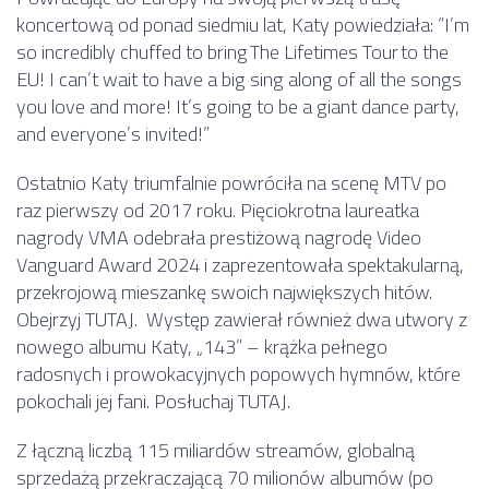
koncertową od ponad siedmiu lat, Katy powiedziała: “I’m
so incredibly chuffed to bring The Lifetimes Tour to the
EU! I can’t wait to have a big sing along of all the songs
you love and more! It’s going to be a giant dance party,
and everyone’s invited!”
Ostatnio Katy triumfalnie powróciła na scenę MTV po
raz pierwszy od 2017 roku. Pięciokrotna laureatka
nagrody VMA odebrała prestiżową nagrodę Video
Vanguard Award 2024 i zaprezentowała spektakularną,
przekrojową mieszankę swoich największych hitów.
Obejrzyj TUTAJ. Występ zawierał również dwa utwory z
nowego albumu Katy, „143” – krążka pełnego
radosnych i prowokacyjnych popowych hymnów, które
pokochali jej fani. Posłuchaj TUTAJ.
Z łączną liczbą 115 miliardów streamów, globalną
sprzedażą przekraczającą 70 milionów albumów (po