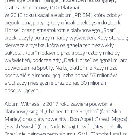
status Diamentowy (10x Platyna).
W 2013 roku ukazał się album „PRISM”, który zdobył
pięciokrotną platynę. Gdy oficjalne teledyski do „Dark
Horse” oraz piętnastokrotnie platynowego „Roar”
przekroczyły po trzy miliardy wyświetleń, Katy stała się
pierwszą artystką, która osiągnęła ten niezwykły
sukces. „Roar” niedawno przekroczył cztery miliardy
wyświetleń, podczas gdy „Dark Horse” osiągnął miliard
odtworzeń na Spotify. Na tej platformie Katy może
pochwalić się imponującą liczbą ponad 57 milionów
słuchaczy miesięcznie oraz ponad 30 milionami
obserwujących.
Album „Witness” z 2017 roku zawiera podwójnie
platynowy singiel „Chained to the Rhythm” (feat. Skip
Marley) oraz platynowe hity „Bon Appétit” (feat. Migos) i
„Swish Swish” (feat. Nicki Minaj). Utwór „Never Really
Over” z jej najnowszego albumu „SMILE” zdobył status