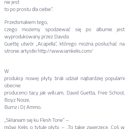
nie jest
to po prostu dla ciebie”.
Przedsmakiem tego,
czego możemy spodziewać się po albumie jest
wyprodukowany przez Davida
Guettę utwór „Acapella”, którego można posłuchać na
stronie artystki
http://www.iamkelis.com/
W
produkcji nowej płyty brali udział najbardziej popularni
obecnie
producenci tacy jak will.i.am, David Guetta, Free School,
Boyz Noize,
Burnz i DJ Ammo.
„Skłaniam się ku Flesh Tone” –
mówi Kelis o tytule płyty – „To takie zwierzęce. Coś w