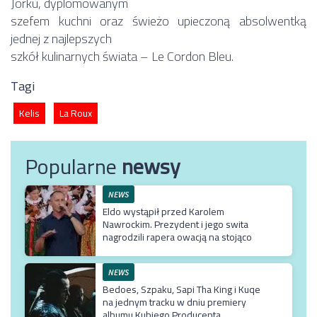
Jorku, dyplomowanym
szefem kuchni oraz świeżo upieczoną absolwentką
jednej z najlepszych
szkół kulinarnych świata – Le Cordon Bleu.
Tagi
Kelis
La Roux
Popularne
newsy
NEWS
Eldo wystąpił przed Karolem
Nawrockim. Prezydent i jego swita
nagrodzili rapera owacją na stojąco
NEWS
Bedoes, Szpaku, Sapi Tha King i Kuqe
na jednym tracku w dniu premiery
albumu Kubiego Producenta