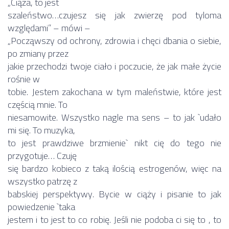
„Ciąża, to jest
szaleństwo…czujesz się jak zwierzę pod tyloma
względami” – mówi –
„Począwszy od ochrony, zdrowia i chęci dbania o siebie,
po zmiany przez
jakie przechodzi twoje ciało i poczucie, że jak małe życie
rośnie w
tobie. Jestem zakochana w tym maleństwie, które jest
częścią mnie. To
niesamowite. Wszystko nagle ma sens – to jak `udało
mi się. To muzyka,
to jest prawdziwe brzmienie` nikt cię do tego nie
przygotuje… Czuję
się bardzo kobieco z taką ilością estrogenów, więc na
wszystko patrzę z
babskiej perspektywy. Bycie w ciąży i pisanie to jak
powiedzenie `taka
jestem i to jest to co robię. Jeśli nie podoba ci się to , to