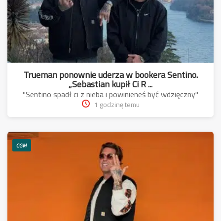
Trueman ponownie uderza w bookera Sentino.
„Sebastian kupił Ci R ...
"Sentino spadł ci z nieba i powinieneś być wdzięczny"
1 godzinę temu
CGM