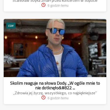
Stanisław Soyka zmarł przed koncertem w Sopocie
6 godzin temu
CGM
Skolim reaguje na słowa Dody. „W ogóle mnie to
nie dotknęło&#822 ...
„Zdrowia jej życzę, wszystkiego, co najpiękniejsze”
6 godzin temu