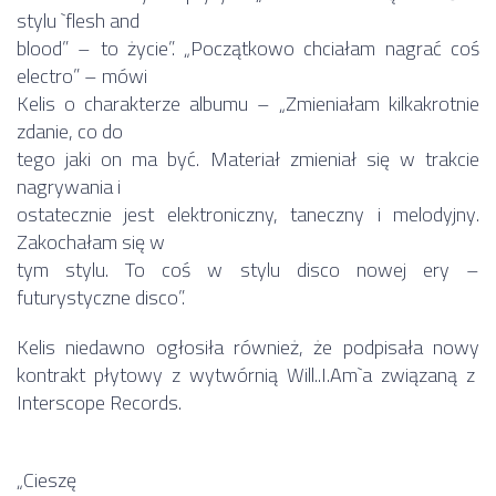
stylu `flesh and
blood” – to życie”. „Początkowo chciałam nagrać coś
electro” – mówi
Kelis o charakterze albumu – „Zmieniałam kilkakrotnie
zdanie, co do
tego jaki on ma być. Materiał zmieniał się w trakcie
nagrywania i
ostatecznie jest elektroniczny, taneczny i melodyjny.
Zakochałam się w
tym stylu. To coś w stylu disco nowej ery –
futurystyczne disco”.
Kelis niedawno ogłosiła również, że podpisała nowy
kontrakt płytowy z wytwórnią Will..I.Am`a związaną z
Interscope Records.
„Cieszę