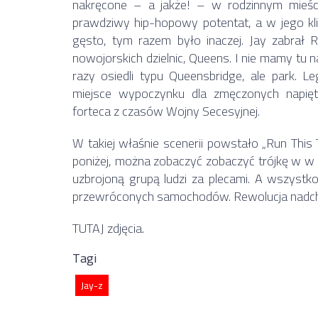
nakręcone – a jakże! – w rodzinnym mieści
prawdziwy hip-hopowy potentat, a w jego klip
gęsto, tym razem było inaczej. Jay zabrał R
nowojorskich dzielnic, Queens. I nie mamy tu 
razy osiedli typu Queensbridge, ale park. 
miejsce wypoczynku dla zmęczonych napi
forteca z czasów Wojny Secesyjnej.
W takiej właśnie scenerii powstało „Run This
poniżej, można zobaczyć zobaczyć trójkę w w 
uzbrojoną grupą ludzi za plecami. A wszystko
przewróconych samochodów. Rewolucja nadch
TUTAJ
zdjęcia.
Tagi
Jay-z