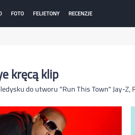
O
FOTO
FELIETONY
RECENZJE
e kręcą klip
teledysku do utworu "Run This Town" Jay-Z, 