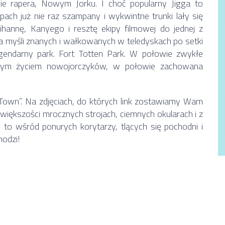
e rapera, Nowym Jorku. I choć popularny Jigga to
ach już nie raz szampany i wykwintne trunki lały się
ihannę, Kanyego i resztę ekipy filmowej do jednej z
na myśli znanych i wałkowanych w teledyskach po setki
Legendarny park. Fort Totten Park. W połowie zwykłe
ętym życiem nowojorczyków, w połowie zachowana
 Town”. Na zdjęciach, do których link zostawiamy Wam
większości mrocznych strojach, ciemnych okularach i z
 to wśród ponurych korytarzy, tlących się pochodni i
odzi!