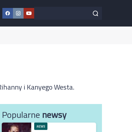
Facebook
Instagram
YouTube
Szukaj w serwisie
Szukaj
Rihanny i Kanyego Westa.
Popularne
newsy
NEWS