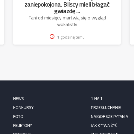
zaniepokojona. Bliscy mieli błagać
gwiazdę ...
Fani od miesięcy martwią się o wygląd
wokalistki
1 godzinę temu
NEWS
1 NA 1
KONKURSY
PRZESŁUCHANIE
FOTO
NAJGORSZE PYTANIA
FELIETONY
JAK K**WA ŻYĆ