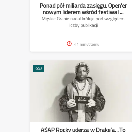
Ponad pół miliarda zasięgu. Open’er
nowym liderem wśród festiwal ...
Męskie Granie nadal króluje pod względem
liczby publikacji
41 minut temu
CGM
A$AP Rocky uderza w Drake’a. „To