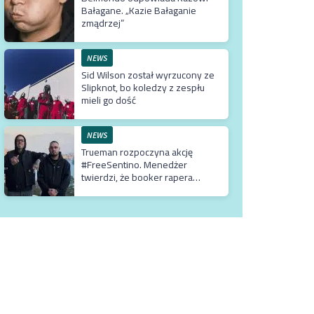
Bałagane. „Kazie Bałaganie
zmądrzej”
NEWS
Sid Wilson został wyrzucony ze
Slipknot, bo koledzy z zespłu
mieli go dość
NEWS
Trueman rozpoczyna akcję
#FreeSentino. Menedżer
twierdzi, że booker rapera
działa na jego szkodę