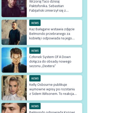
Wczoraj Taco dzisiaj
Paktofonika. Sebastian
Fabijański zmierzył się z
„Jestem Bogiem”. I dał radę.
Nawet bardzo
NEWS
Kaz Bałagane wstawia zdjęcie
Belmondo przebranego za
kobietę i odpowiada na jego
słowa
NEWS
Członek System Of A Down
dołącza do obsady nowego
sezonu „Dextera”
NEWS
Kelly Osbourne publikuje
wymowne wpisy po rozstaniu
z Sidem Wilsonem. To reakcja
na jego odejście ze Slipknot?
NEWS
Belmondo odpowiada Kazowi