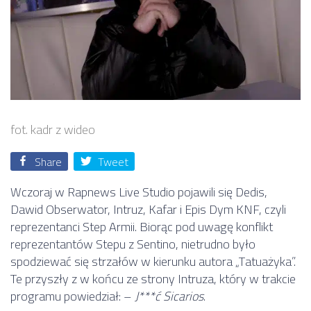
fot. kadr z wideo
Share
Tweet
Wczoraj w Rapnews Live Studio pojawili się Dedis,
Dawid Obserwator, Intruz, Kafar i Epis Dym KNF, czyli
reprezentanci Step Armii. Biorąc pod uwagę konflikt
reprezentantów Stepu z Sentino, nietrudno było
spodziewać się strzałów w kierunku autora „Tatuażyka”.
Te przyszły z w końcu ze strony Intruza, który w trakcie
programu powiedział: –
J***ć Sicarios
.