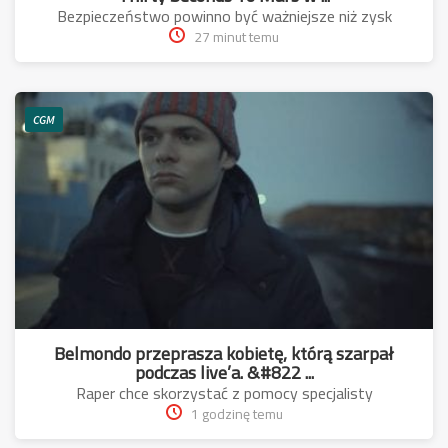
Bezpieczeństwo powinno być ważniejsze niż zysk
27 minut temu
CGM
Belmondo przeprasza kobietę, którą szarpał
podczas live’a. &#822 ...
Raper chce skorzystać z pomocy specjalisty
1 godzinę temu