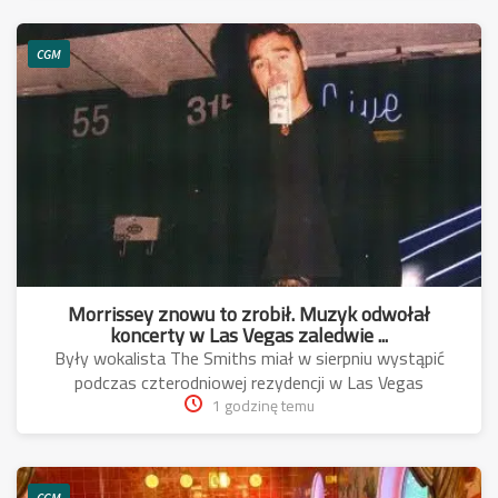
CGM
Morrissey znowu to zrobił. Muzyk odwołał
koncerty w Las Vegas zaledwie ...
Były wokalista The Smiths miał w sierpniu wystąpić
podczas czterodniowej rezydencji w Las Vegas
1 godzinę temu
CGM