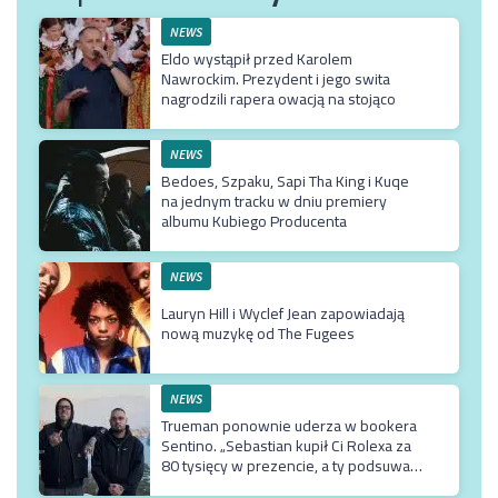
NEWS
Eldo wystąpił przed Karolem
Nawrockim. Prezydent i jego swita
nagrodzili rapera owacją na stojąco
NEWS
Bedoes, Szpaku, Sapi Tha King i Kuqe
na jednym tracku w dniu premiery
albumu Kubiego Producenta
NEWS
Lauryn Hill i Wyclef Jean zapowiadają
nową muzykę od The Fugees
NEWS
Trueman ponownie uderza w bookera
Sentino. „Sebastian kupił Ci Rolexa za
80 tysięcy w prezencie, a ty podsuwasz
mu krzywe umowy”