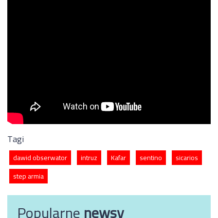
Tagi
dawid obserwator
intruz
Kafar
sentino
sicarios
step armia
Popularne
newsy