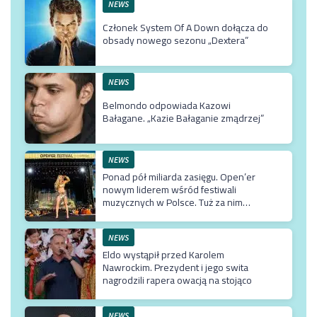
NEWS
Członek System Of A Down dołącza do
obsady nowego sezonu „Dextera”
NEWS
Belmondo odpowiada Kazowi
Bałagane. „Kazie Bałaganie zmądrzej”
NEWS
Ponad pół miliarda zasięgu. Open’er
nowym liderem wśród festiwali
muzycznych w Polsce. Tuż za nim
Męskie Granie
NEWS
Eldo wystąpił przed Karolem
Nawrockim. Prezydent i jego swita
nagrodzili rapera owacją na stojąco
NEWS