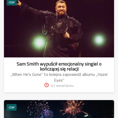
CGM
Sam Smith wypuścił emocjonalny singiel o
kończącej się relacji
„When He's Gone” to kolejna zapowiedź albumu „Hazel
Eyes”
41 minut temu
CGM