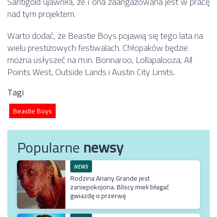
Santigold ujawniła, że i ona zaangażowana jest w pracę
nad tym projektem.
Warto dodać, że Beastie Boys pojawią się tego lata na
wielu prestiżowych festiwalach. Chłopaków będzie
można usłyszeć na m.in. Bonnaroo, Lollapalooza, All
Points West, Outside Lands i Austin City Limits.
Tagi
Beastie Boys
Popularne
newsy
NEWS
Rodzina Ariany Grande jest
zaniepokojona. Bliscy mieli błagać
gwiazdę o przerwę