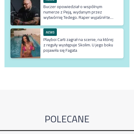
Buczer opowiedział o wspólnym
numerze z Peją, wydanym przez
wytwórnię Tedego. Raper wyjaśnił też
dlaczego klip z Rychem zniknął z
kanału Wielkie Joł
NEWS
Playboi Carti zagrał na scenie, na której
z reguły występuje Skolim. U jego boku
pojawiła się Fagata
POLECANE