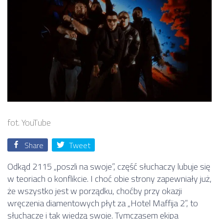
fot. YouTube
Share
Tweet
Odkąd 2115 „poszli na swoje”, część słuchaczy lubuje się
w teoriach o konflikcie. I choć obie strony zapewniały już,
że wszystko jest w porządku, choćby przy okazji
wręczenia diamentowych płyt za „Hotel Maffija 2”, to
słuchacze i tak wiedzą swoje. Tymczasem ekipa