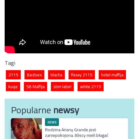
Tagi
2115
Bedoes
blacha
flexxy 2115
hotel maffija
kuqe
SB Maffija
sbm label
white 2115
Popularne
newsy
NEWS
Rodzina Ariany Grande jest
zaniepokojona. Bliscy mieli błagać