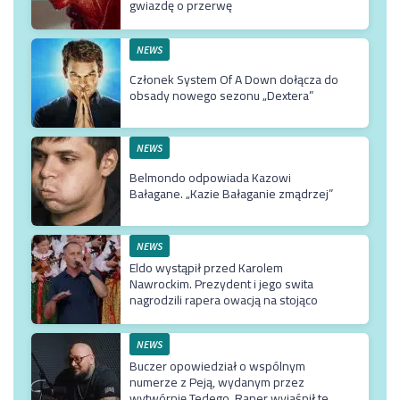
gwiazdę o przerwę
NEWS
Członek System Of A Down dołącza do
obsady nowego sezonu „Dextera”
NEWS
Belmondo odpowiada Kazowi
Bałagane. „Kazie Bałaganie zmądrzej”
NEWS
Eldo wystąpił przed Karolem
Nawrockim. Prezydent i jego swita
nagrodzili rapera owacją na stojąco
NEWS
Buczer opowiedział o wspólnym
numerze z Peją, wydanym przez
wytwórnię Tedego. Raper wyjaśnił też