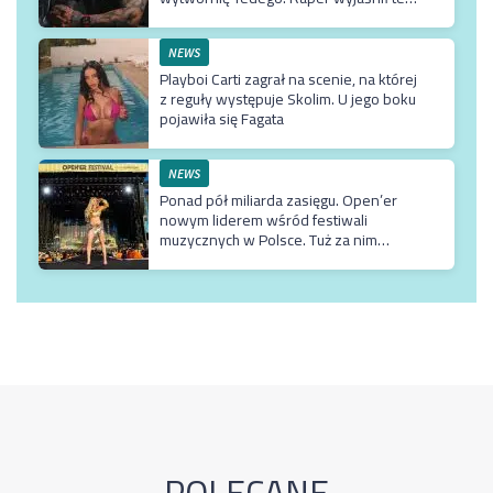
dlaczego klip z Rychem zniknął z
kanału Wielkie Joł
NEWS
Playboi Carti zagrał na scenie, na której
z reguły występuje Skolim. U jego boku
pojawiła się Fagata
NEWS
Ponad pół miliarda zasięgu. Open’er
nowym liderem wśród festiwali
muzycznych w Polsce. Tuż za nim
Męskie Granie
POLECANE