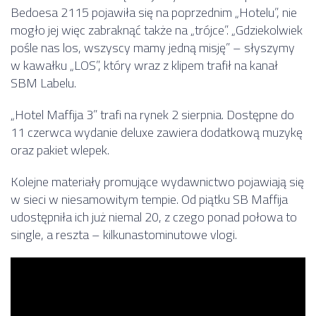
Bedoesa 2115 pojawiła się na poprzednim „Hotelu”, nie
mogło jej więc zabraknąć także na „trójce”. „Gdziekolwiek
pośle nas los, wszyscy mamy jedną misję” – słyszymy
w kawałku „LOS”, który wraz z klipem trafił na kanał
SBM Labelu.
„Hotel Maffija 3” trafi na rynek 2 sierpnia. Dostępne do
11 czerwca wydanie deluxe zawiera dodatkową muzykę
oraz pakiet wlepek.
Kolejne materiały promujące wydawnictwo pojawiają się
w sieci w niesamowitym tempie. Od piątku SB Maffija
udostępniła ich już niemal 20, z czego ponad połowa to
single, a reszta – kilkunastominutowe vlogi.