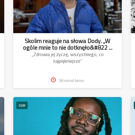
Skolim reaguje na słowa Dody. „W
ogóle mnie to nie dotknęło&#822 ...
„Zdrowia jej życzę, wszystkiego, co
najpiękniejsze”
38 minut temu
CGM