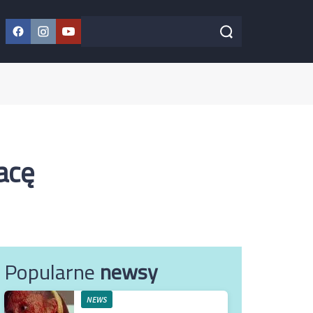
Facebook
Instagram
YouTube
Szukaj w serwisie
Szukaj
acę
Popularne
newsy
NEWS