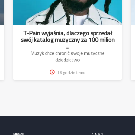
T-Pain wyjaśnia, dlaczego sprzedał
swój katalog muzyczny za 100 milion
...
Muzyk chce chronić swoje muzyczne
dziedzictwo
16 godzin temu
NEWS
1 NA 1