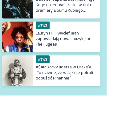
Kuqe na jednym tracku w dniu
premiery albumu Kubiego
Producenta
NEWS
Lauryn Hill i Wyclef Jean
zapowiadają nową muzykę od
The Fugees
NEWS
A$AP Rocky uderza w Drake’a.
„To dziwne, że wciąż nie potrafi
odpuścić Rihannie”