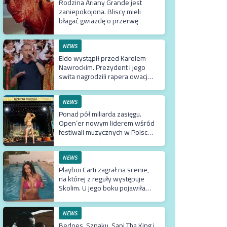
Rodzina Ariany Grande jest
zaniepokojona. Bliscy mieli
błagać gwiazdę o przerwę
NEWS
Eldo wystąpił przed Karolem
Nawrockim. Prezydent i jego
swita nagrodzili rapera owacją
na stojąco
NEWS
Ponad pół miliarda zasięgu.
Open’er nowym liderem wśród
festiwali muzycznych w Polsce.
Tuż za nim Męskie Granie
NEWS
Playboi Carti zagrał na scenie,
na której z reguły występuje
Skolim. U jego boku pojawiła
się Fagata
NEWS
Bedoes, Szpaku, Sapi Tha King i