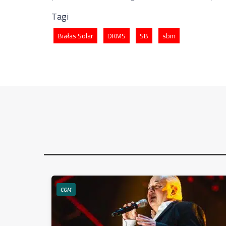
Tagi
Białas Solar
DKMS
SB
sbm
CGM