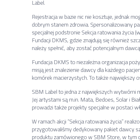
Label.
Rejestracja w bazie nic nie kosztuje, jednak mo
dobrym stanem zdrowia. Spersonalizowany pa
specjalnej podstronie Sekcja ratowania życia 
Fundacji DKMS, gdzie znajdują się również szc
należy spełnić, aby zostać potencjalnym dawcą
Fundacja DKMS to niezależna organizacja pożytk
misją jest znalezienie dawcy dla każdego pacje
komórek macierzystych. To także największy 
SBM Label to jedna z największych wytwórni m
Jej artystami są m.in. Mata, Bedoes, Solar i Bi
prowadzi także projekty specjalne w postaci wł
W ramach akcji “Sekcja ratowania życia” real
przygotowaliśmy dedykowany pakiet dawcy sz
produktu zamówionego w SBM Store, w tym d