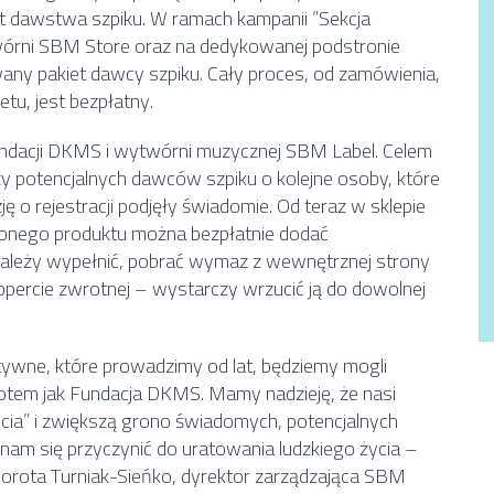
 dawstwa szpiku. W ramach kampanii “Sekcja
wórni SBM Store oraz na dedykowanej podstronie
y pakiet dawcy szpiku. Cały proces, od zamówienia,
tu, jest bezpłatny.
Fundacji DKMS i wytwórni muzycznej SBM Label. Celem
y potencjalnych dawców szpiku o kolejne osoby, które
ę o rejestracji podjęły świadomie. Od teraz w sklepie
nego produktu można bezpłatnie dodać
należy wypełnić, pobrać wymaz z wewnętrznej strony
kopercie zwrotnej – wystarczy wrzucić ją do dowolnej
atywne, które prowadzimy od lat, będziemy mogli
tem jak Fundacja DKMS. Mamy nadzieję, że nasi
życia” i zwiększą grono świadomych, potencjalnych
nam się przyczynić do uratowania ludzkiego życia –
rota Turniak-Sieńko, dyrektor zarządzająca SBM