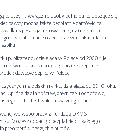
gą to uczynić wyłącznie osoby pełnoletnie, cieszące się
kiet dawcy można także bezpłatnie zamówić na
(www.dkms.pl/sekcja-ratowania-zycia) na stronie
zegółowe informacje o akcji oraz warunkach, które
 szpiku.
u publicznego, działająca w Polsce od 2008 r. Jej
nta na świecie potrzebującego przeszczepienia
ośrodek dawców szpiku w Polsce.
uzycznych na polskim rynku, działająca od 2016 roku.
ałas. Oprócz działalności wydawniczej i odzieżowej
asnego radia, festiwalu muzycznego i inne.
izowanej we współpracy z Fundacją DKMS
piku. Możesz dodać go bezpłatnie do każdego
o preorderów naszych albumów.