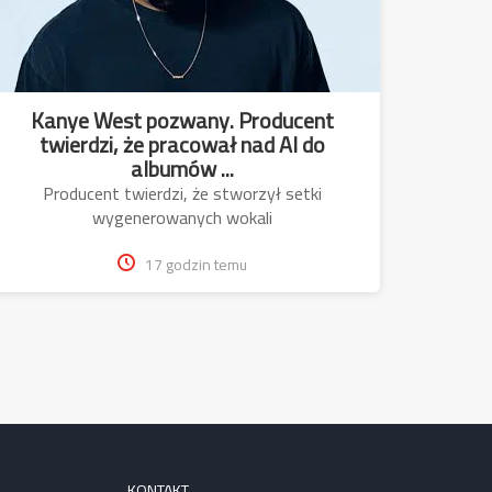
Kanye West pozwany. Producent
twierdzi, że pracował nad AI do
albumów ...
Producent twierdzi, że stworzył setki
wygenerowanych wokali
17 godzin temu
KONTAKT