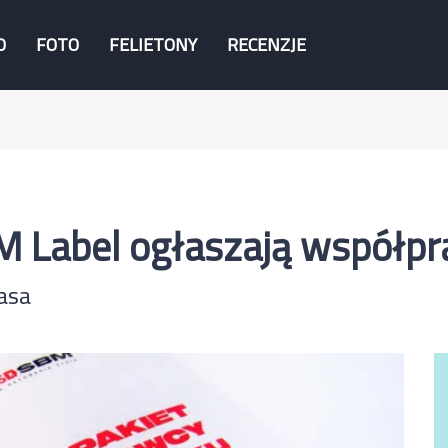
O
FOTO
FELIETONY
RECENZJE
M Label ogłaszają współpr
łasa