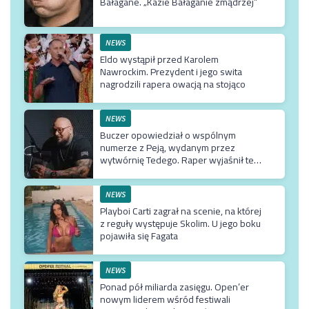
Bałagane. „Kazie Bałaganie zmądrzej”
NEWS
Eldo wystąpił przed Karolem
Nawrockim. Prezydent i jego swita
nagrodzili rapera owacją na stojąco
NEWS
Buczer opowiedział o wspólnym
numerze z Peją, wydanym przez
wytwórnię Tedego. Raper wyjaśnił też
dlaczego klip z Rychem zniknął z
kanału Wielkie Joł
NEWS
Playboi Carti zagrał na scenie, na której
z reguły występuje Skolim. U jego boku
pojawiła się Fagata
NEWS
Ponad pół miliarda zasięgu. Open’er
nowym liderem wśród festiwali