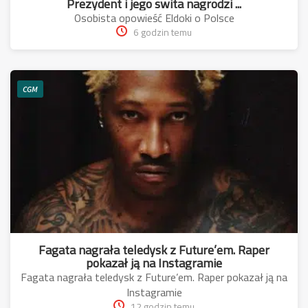
Prezydent i jego swita nagrodzi ...
Osobista opowieść Eldoki o Polsce
6 godzin temu
CGM
Fagata nagrała teledysk z Future’em. Raper
pokazał ją na Instagramie
Fagata nagrała teledysk z Future’em. Raper pokazał ją na
Instagramie
12 godzin temu