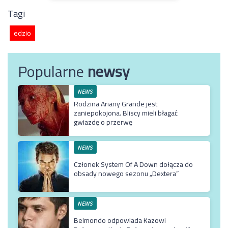
Tagi
edzio
Popularne
newsy
NEWS
Rodzina Ariany Grande jest
zaniepokojona. Bliscy mieli błagać
gwiazdę o przerwę
NEWS
Członek System Of A Down dołącza do
obsady nowego sezonu „Dextera”
NEWS
Belmondo odpowiada Kazowi