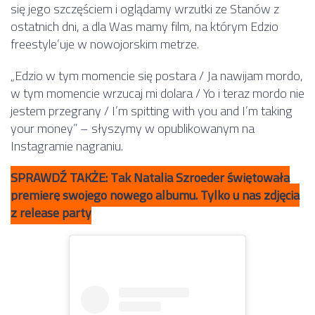
się jego szczęściem i oglądamy wrzutki ze Stanów z
ostatnich dni, a dla Was mamy film, na którym Edzio
freestyle’uje w nowojorskim metrze.
„Edzio w tym momencie się postara / Ja nawijam mordo,
w tym momencie wrzucaj mi dolara / Yo i teraz mordo nie
jestem przegrany / I’m spitting with you and I’m taking
your money” – słyszymy w opublikowanym na
Instagramie nagraniu.
SPRAWDŹ TAKŻE: Tak Natalia Szroeder świętowała
premierę swojego nowego albumu. Tylko u nas zdjęcia
z release party