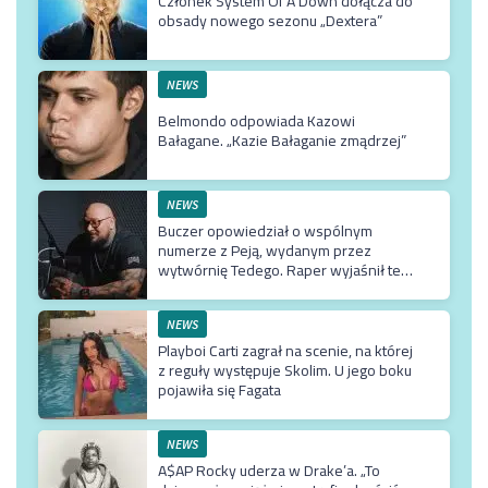
Członek System Of A Down dołącza do
obsady nowego sezonu „Dextera”
NEWS
Belmondo odpowiada Kazowi
Bałagane. „Kazie Bałaganie zmądrzej”
NEWS
Buczer opowiedział o wspólnym
numerze z Peją, wydanym przez
wytwórnię Tedego. Raper wyjaśnił też
dlaczego klip z Rychem zniknął z
kanału Wielkie Joł
NEWS
Playboi Carti zagrał na scenie, na której
z reguły występuje Skolim. U jego boku
pojawiła się Fagata
NEWS
A$AP Rocky uderza w Drake’a. „To