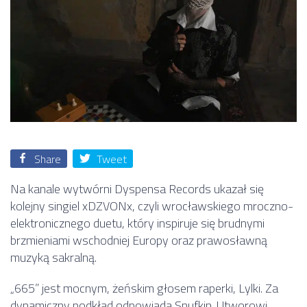
Share
Tweet
Na kanale wytwórni Dyspensa Records ukazał się
kolejny singiel xDZVONx, czyli wrocławskiego mroczno-
elektronicznego duetu, który inspiruje się brudnymi
brzmieniami wschodniej Europy oraz prawosławną
muzyką sakralną.
„665” jest mocnym, żeńskim głosem raperki, Lylki. Za
dynamiczny podkład odpowiada Snufkin. Utworowi