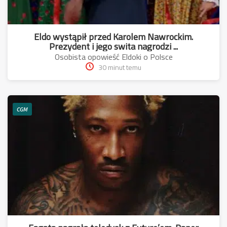
Eldo wystąpił przed Karolem Nawrockim.
Prezydent i jego swita nagrodzi ...
Osobista opowieść Eldoki o Polsce
30 minut temu
CGM