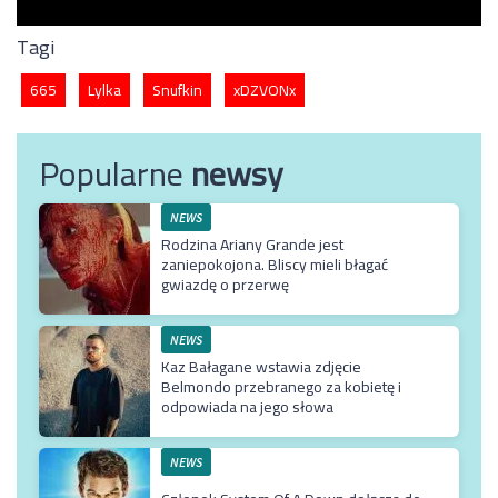
Tagi
665
Lylka
Snufkin
xDZVONx
Popularne
newsy
NEWS
Rodzina Ariany Grande jest
zaniepokojona. Bliscy mieli błagać
gwiazdę o przerwę
NEWS
Kaz Bałagane wstawia zdjęcie
Belmondo przebranego za kobietę i
odpowiada na jego słowa
NEWS