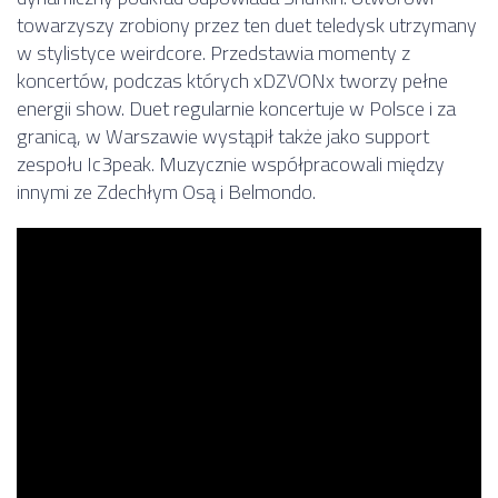
towarzyszy zrobiony przez ten duet teledysk utrzymany
w stylistyce weirdcore. Przedstawia momenty z
koncertów, podczas których xDZVONx tworzy pełne
energii show. Duet regularnie koncertuje w Polsce i za
granicą, w Warszawie wystąpił także jako support
zespołu Ic3peak. Muzycznie współpracowali między
innymi ze Zdechłym Osą i Belmondo.
Posłuchaj także pierwszego singla „Sweet Sweet”,
będącego zwiastunem nadchodzącej płyty.