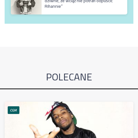
dziwne, że wciąż nie potrafi odpuścić
Rihannie”
POLECANE
CGM