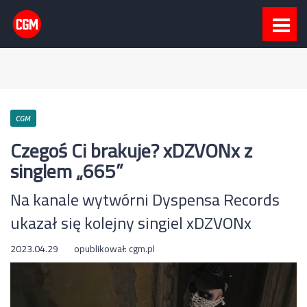
CGM
Czegoś Ci brakuje? xDZVONx z
singlem „665”
Na kanale wytwórni Dyspensa Records
ukazał się kolejny singiel xDZVONx
2023.04.29
opublikował:
cgm.pl