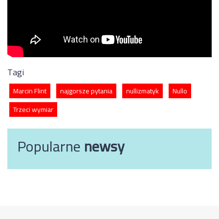
Tagi
Marcin Flint
najgorsze pytania
nullizmatyk
Nullo
Trzeci wymiar
Popularne
newsy