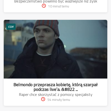
Bezpieczeństwo powinno być ważniejsze niż zysk
10 minut temu
CGM
Belmondo przeprasza kobietę, którą szarpał
podczas live’a. &#822 ...
Raper chce skorzystać z pomocy specjalisty
54 minuty temu