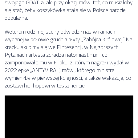
swojego GOAT-a, ale przy okazji mówi też, co musiałoby
się stać, żeby koszykówka stała się w Polsce bardziej
popularna.
Weteran rodzimej sceny odwiedził nas w ramach
wydanej w połowie grudnia płyty „Zabójca Królowej”. Na
krążku skupimy się we Flintesencji, w Najgorszych
Pytaniach artysta zdradza natomiast m.in., co
zaimponowało mu w Filipku, z którym nagrał i wydał w
2022 epkę „ANTYVIRAL”, mówi, którego ministra
wymieniłby w pierwszej kolejności, a także wskazuje, co
zostawi hip-hopowi w testamencie.