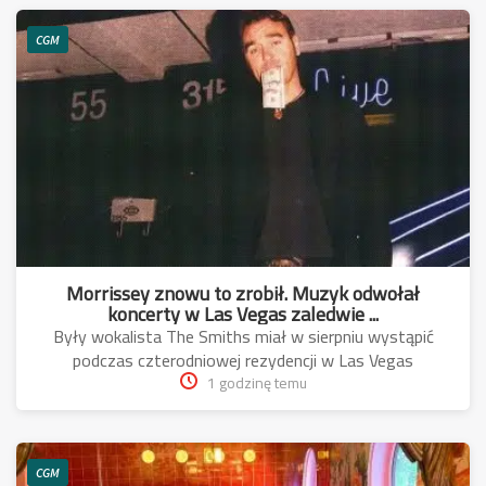
CGM
Morrissey znowu to zrobił. Muzyk odwołał
koncerty w Las Vegas zaledwie ...
Były wokalista The Smiths miał w sierpniu wystąpić
podczas czterodniowej rezydencji w Las Vegas
1 godzinę temu
CGM