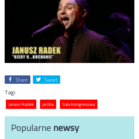
Share
Tweet
Tagi
Janusz Radek
próba
Sala Kongresowa
Popularne
newsy