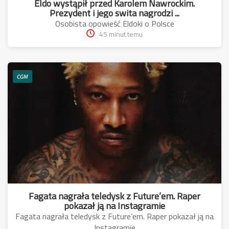
Eldo wystąpił przed Karolem Nawrockim.
Prezydent i jego swita nagrodzi ...
Osobista opowieść Eldoki o Polsce
45 minut temu
CGM
Fagata nagrała teledysk z Future’em. Raper
pokazał ją na Instagramie
Fagata nagrała teledysk z Future’em. Raper pokazał ją na
Instagramie