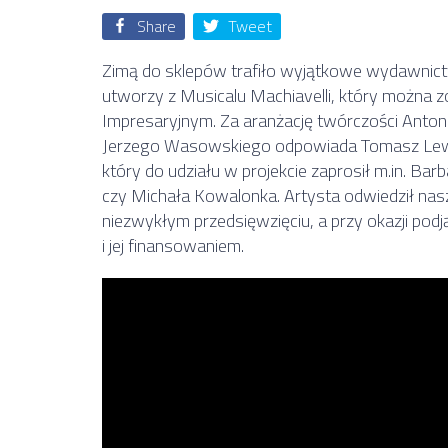
Share
Tweet
Zimą do sklepów trafiło wyjątkowe wydawnictw
utworzy z Musicalu Machiavelli, który można
Impresaryjnym. Za aranżację twórczości Anto
Jerzego Wasowskiego odpowiada Tomasz Lewa
który do udziału w projekcie zaprosił m.in. Ba
czy Michała Kowalonka. Artysta odwiedził nas
niezwykłym przedsięwzięciu, a przy okazji pod
i jej finansowaniem.