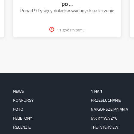
po ...
Ponad 9 tysięcy dolarów wydanych na leczenie
11 godzin temu
NEWS
1 NA 1
KONKURSY
PRZESŁUCHANIE
FOTO
NAJGORSZE PYTANIA
FELIETONY
JAK K**WA ŻYĆ
RECENZJE
THE INTERVIEW