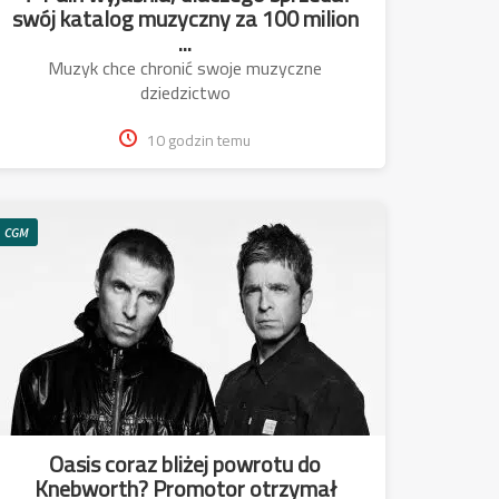
swój katalog muzyczny za 100 milion
...
Muzyk chce chronić swoje muzyczne
dziedzictwo
10 godzin temu
CGM
Oasis coraz bliżej powrotu do
Knebworth? Promotor otrzymał