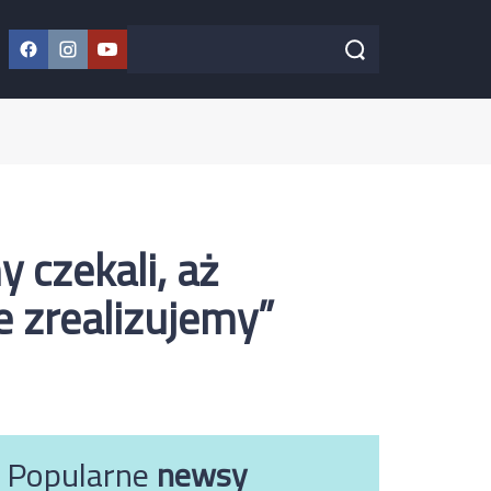
Facebook
Instagram
YouTube
Szukaj w serwisie
Szukaj
 czekali, aż
e zrealizujemy”
Popularne
newsy