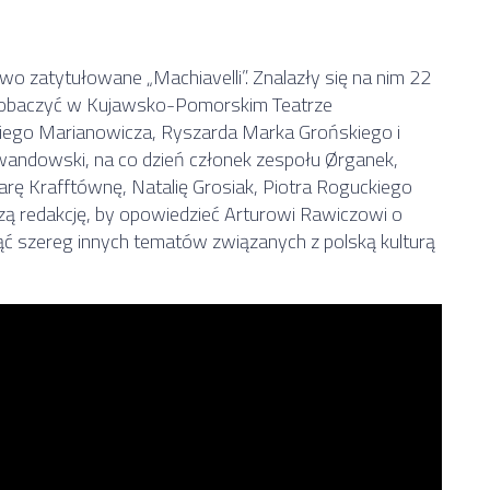
o zatytułowane „Machiavelli”. Znalazły się na nim 22
 zobaczyć w Kujawsko-Pomorskim Teatrze
niego Marianowicza, Ryszarda Marka Grońskiego i
ndowski, na co dzień członek zespołu Ørganek,
rbarę Krafftównę, Natalię Grosiak, Piotra Roguckiego
zą redakcję, by opowiedzieć Arturowi Rawiczowi o
jąć szereg innych tematów związanych z polską kulturą