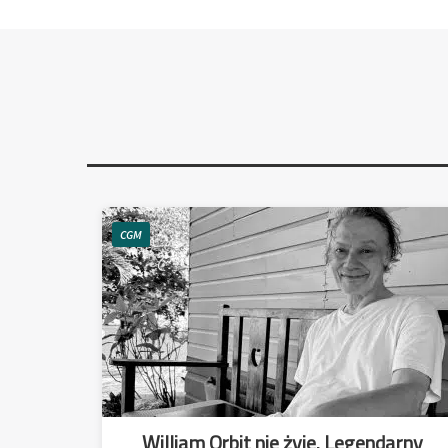
CGM
William Orbit nie żyje. Legendarny