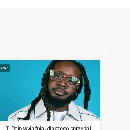
CGM
T-Pain wyjaśnia, dlaczego sprzedał