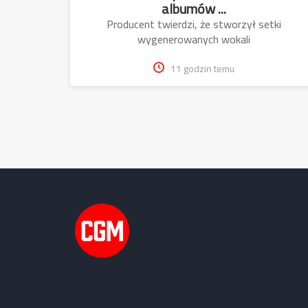
albumów ...
Producent twierdzi, że stworzył setki
wygenerowanych wokali
11 godzin temu