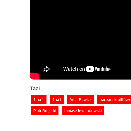
Tagi
1 na 1
1na1
Artur Rawicz
barbara krafftów
Piotr Rogucki
tomasz lewandowski