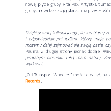
nowej płycie grupy Rita Pax. Artystka tłumacz
grupy, mówi także o jej planach na przyszłość
Dzięki pewnej kalkulacji tego, ile zarabiamy 
i odpowiedzialnymi ludźmi, którzy mają p
możemy dalej zajmować się swoją pasją, czy 
Paulina. Z drugiej strony jednak dodaje:
Nawe
pisałabym piosenki. Taką mam naturę. Za
wydawać.
„Old Transport Wonders” możecie nabyć na k
Records
.