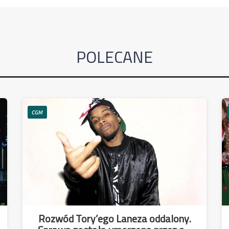
POLECANE
CGM
Rozwód Tory’ego Laneza oddalony.