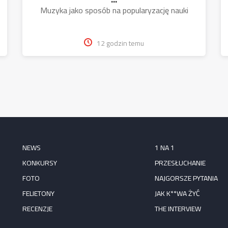
Muzyka jako sposób na popularyzację nauki
12 godzin temu
NEWS
1 NA 1
KONKURSY
PRZESŁUCHANIE
FOTO
NAJGORSZE PYTANIA
FELIETONY
JAK K**WA ŻYĆ
RECENZJE
THE INTERVIEW