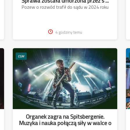
Sprawa została umorzona przez s ...
Pozew o rozwód trafił do sądu w 2024 roku
4 godziny temu
CGM
Organek zagra na Spitsbergenie.
Muzyka i nauka połączą siły w walce o
...