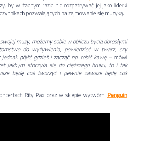
y, by w żadnym razie nie rozpatrywać jej jako liderki
 i czynnikach pozwalających na zajmowanie się muzyką.
ze swojej muzy, możemy sobie w obliczu bycia dorosłymi
otomstwo do wyżywienia, powiedzieć w twarz, czy
jednak pójść gdzieś i zacząć np. robić kawę
– mówi
t jakbym stoczyła się do cięższego bruku, to i tak
wsze będę coś tworzyć i pewnie zawsze będę coś
oncertach Rity Pax oraz w sklepie wytwórni
Penguin