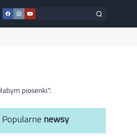
Facebook
Instagram
YouTube
Szukaj w serwisie
Szukaj
ałabym piosenki".
Popularne
newsy