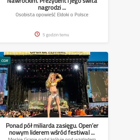
Nawrockim. Prezydent i jego swita
nagrodzi ...
Osobista opowieść Eldoki o Polsce
5 godzin temu
CGM
Ponad pół miliarda zasięgu. Open’er
nowym liderem wśród festiwal ...
Męskie Granie nadal króluje pod względem