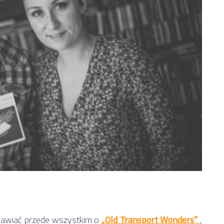
zmawiać przede wszystkim o
„Old Transport Wonders”
,