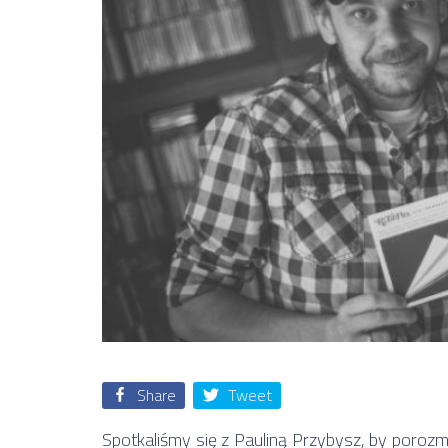
Share
Tweet
Spotkaliśmy się z Pauliną Przybysz, by poro