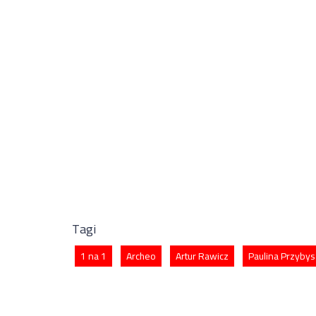
Tagi
1 na 1
Archeo
Artur Rawicz
Paulina Przybys