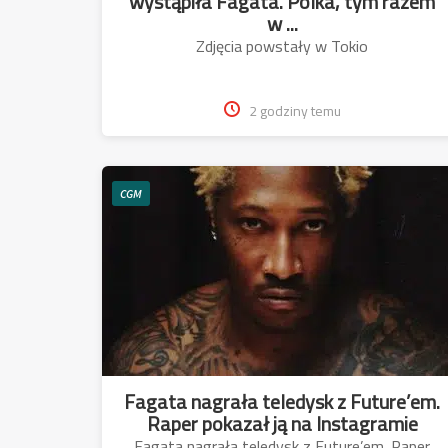
wystąpiła Fagata. Polka, tym razem
w ...
Zdjęcia powstały w Tokio
2 godziny temu
CGM
Fagata nagrała teledysk z Future’em.
Raper pokazał ją na Instagramie
Fagata nagrała teledysk z Future’em. Raper