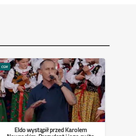
CGM
Eldo wystąpił przed Karolem