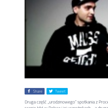
Share
Tweet
Druga część „urodzinowego” spotkania z Proce
scenie HH w Polsce i jej uczestnikach… a drug