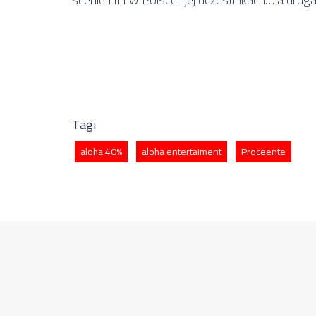
Tagi
aloha 40%
aloha entertaiment
Proceente