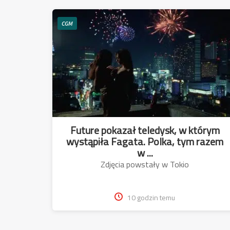
CGM
Future pokazał teledysk, w którym
wystąpiła Fagata. Polka, tym razem
w ...
Zdjęcia powstały w Tokio
10 godzin temu