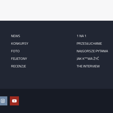
NEWS
1 NA 1
KONKURSY
PRZESŁUCHANIE
FOTO
NAJGORSZE PYTANIA
FELIETONY
JAK K**WA ŻYĆ
RECENZJE
THE INTERVIEW
ook
Instagram
YouTube