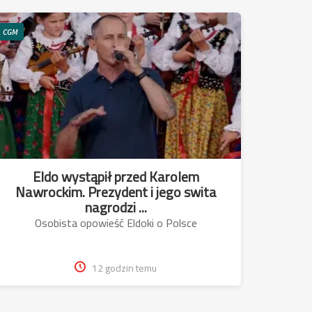
CGM
Eldo wystąpił przed Karolem
Nawrockim. Prezydent i jego swita
nagrodzi ...
Osobista opowieść Eldoki o Polsce
12 godzin temu