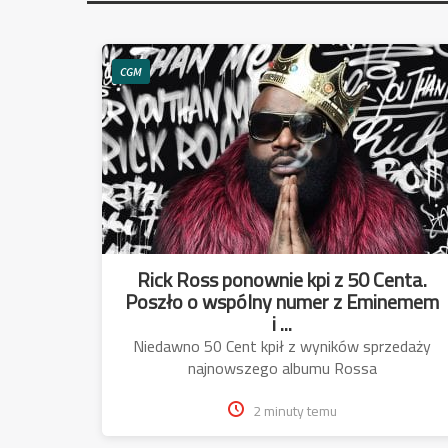
CGM
Rick Ross ponownie kpi z 50 Centa.
Poszło o wspólny numer z Eminemem
i ...
Niedawno 50 Cent kpił z wyników sprzedaży
najnowszego albumu Rossa
2 minuty temu