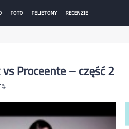
O
FOTO
FELIETONY
RECENZJE
 vs Proceente – część 2
rą.