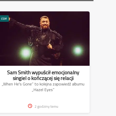
CGM
Sam Smith wypuścił emocjonalny
singiel o kończącej się relacji
„When He's Gone” to kolejna zapowiedź albumu
„Hazel Eyes”
2 godziny temu