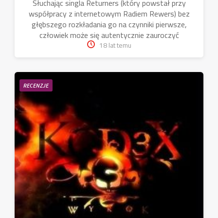
Słuchając singla Returners (który powstał przy
współpracy z internetowym Radiem Rewers) bez
głębszego rozkładania go na czynniki pierwsze,
człowiek może się autentycznie zauroczyć
18 lat temu
RECENZJE