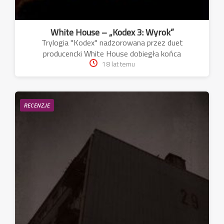
White House – „Kodex 3: Wyrok”
Trylogia "Kodex" nadzorowana przez duet
producencki White House dobiegła końca
18 lat temu
RECENZJE