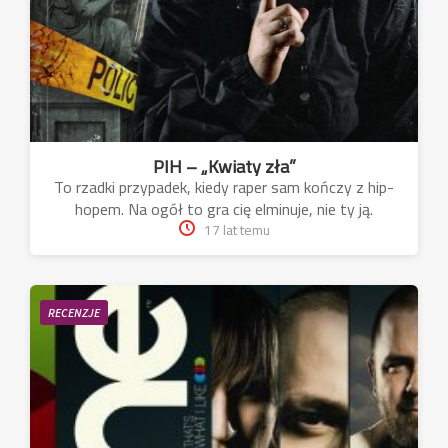
PIH – „Kwiaty zła”
To rzadki przypadek, kiedy raper sam kończy z hip-
hopem. Na ogół to gra cię elminuje, nie ty ją.
17 lat temu
RECENZJE