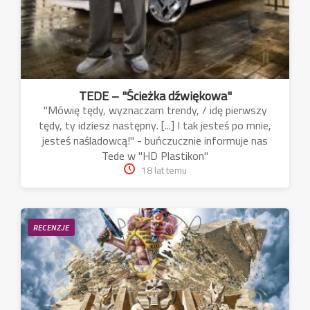
TEDE – "Ścieżka dźwiękowa"
"Mówię tędy, wyznaczam trendy, / idę pierwszy
tędy, ty idziesz następny. [...] I tak jesteś po mnie,
jesteś naśladowcą!" - buńczucznie informuje nas
Tede w "HD Plastikon"
18 lat temu
RECENZJE