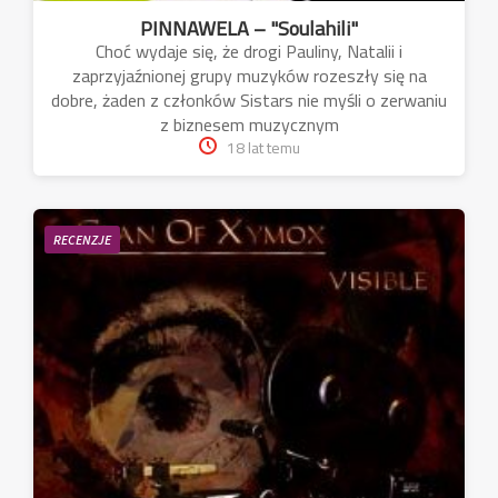
PINNAWELA – "Soulahili"
Choć wydaje się, że drogi Pauliny, Natalii i
zaprzyjaźnionej grupy muzyków rozeszły się na
dobre, żaden z członków Sistars nie myśli o zerwaniu
z biznesem muzycznym
18 lat temu
RECENZJE