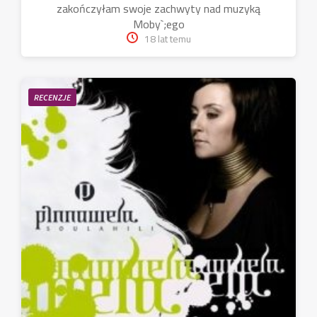
zakończyłam swoje zachwyty nad muzyką
Moby`;ego
18 lat temu
RECENZJE