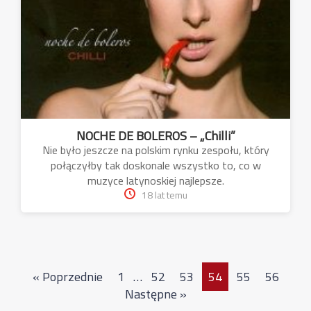
NOCHE DE BOLEROS – „Chilli”
Nie było jeszcze na polskim rynku zespołu, który
połączyłby tak doskonale wszystko to, co w
muzyce latynoskiej najlepsze.
18 lat temu
« Poprzednie
1
…
52
53
54
55
56
Następne »