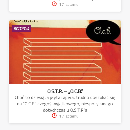
17 lat temu
RECENZJE
O.S.T.R. – „O.C.B.”
Choć to dziesiąta płyta rapera, trudno doszukać się
na "O.C.B" czegoś wyjątkowego, niespotykanego
dotychczas u O.S.T.R.’a
17 lat temu