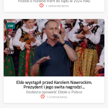
Pozew o rozwód trafił do sądu w 2024 roku
1 sekunda temu
CGM
Eldo wystąpił przed Karolem Nawrockim.
Prezydent i jego swita nagrodzi ...
Osobista opowieść Eldoki o Polsce
13 minut temu