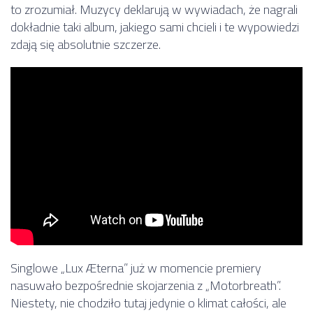
to zrozumiał. Muzycy deklarują w wywiadach, że nagrali
dokładnie taki album, jakiego sami chcieli i te wypowiedzi
zdają się absolutnie szczerze.
Singlowe „Lux Æterna” już w momencie premiery
nasuwało bezpośrednie skojarzenia z „Motorbreath”.
Niestety, nie chodziło tutaj jedynie o klimat całości, ale