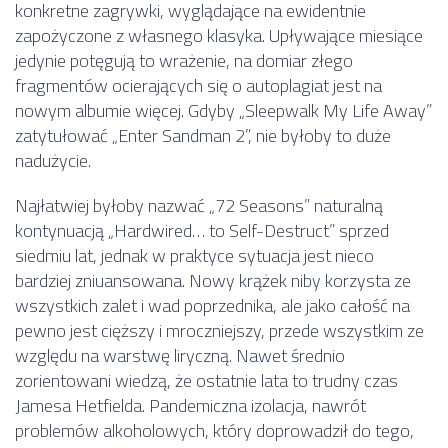
konkretne zagrywki, wyglądające na ewidentnie
zapożyczone z własnego klasyka. Upływające miesiące
jedynie potęgują to wrażenie, na domiar złego
fragmentów ocierających się o autoplagiat jest na
nowym albumie więcej. Gdyby „Sleepwalk My Life Away”
zatytułować „Enter Sandman 2”, nie byłoby to duże
nadużycie.
Najłatwiej byłoby nazwać „72 Seasons” naturalną
kontynuacją „Hardwired… to Self-Destruct” sprzed
siedmiu lat, jednak w praktyce sytuacja jest nieco
bardziej zniuansowana. Nowy krążek niby korzysta ze
wszystkich zalet i wad poprzednika, ale jako całość na
pewno jest cięższy i mroczniejszy, przede wszystkim ze
względu na warstwę liryczną. Nawet średnio
zorientowani wiedzą, że ostatnie lata to trudny czas
Jamesa Hetfielda. Pandemiczna izolacja, nawrót
problemów alkoholowych, który doprowadził do tego,