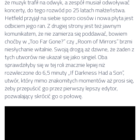
że muzyk trafił na odwyk, a zespół musiał odwoływać
koncerty, do tego rozwód po 25 latach małżeństwa.
Hetfield przyjął na siebie sporo ciosów i nowa płyta jest
odbiciem jego ran. Z drugiej strony jest też jawnym
komunikatem, że nie zamierza się poddawać, bowiem
choćby w „Too Far Gone?” czy „Room of Mirrors” brzmi
niesłychanie witalnie. Swoją drogą aż dziwne, że żaden z
tych utworów nie ukazał się jako singiel. Oba
sprawdziłyby się w tej roli znacznie lepiej niż
rozwleczone do 6,5 minuty „If Darkness Had a Son”,
utwór, który mimo znakomitych momentów aż prosi się,
żeby przepuścić go przez pierwszy lepszy edytor,
pozwalający skrócić go o połowę.