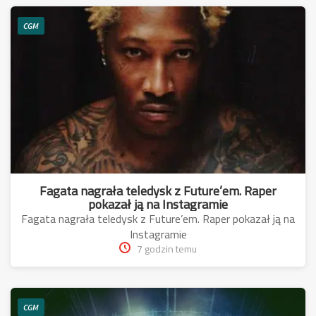
CGM
Fagata nagrała teledysk z Future’em. Raper
pokazał ją na Instagramie
Fagata nagrała teledysk z Future’em. Raper pokazał ją na
Instagramie
7 godzin temu
CGM