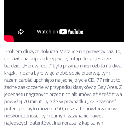
Problem dłużyzn dokucza Metallice nie pierwszy raz. To,
co raziło na poprzedniej płycie, tutaj uderza jeszcze
bardziej. „Hardwired…” była przynajmniej rozbita na dwa
krążki, można było więc zrobić sobie przerwę, tym
razem całość upchnięto na jednej płycie CD. 77 minut to
żadne zaskoczenie w przypadku klasyków z Bay Area. Z
jedenastu nagranych przez nich albumów, aż sześć trwa
powyżej 70 minut. Tyle że w przypadku „72 Seasons”
potencjału było może na 50, reszta to powtarzanie w
nieskończoność i tym samym zażynanie nawet
najlepszych patentów. „Inamorata” z kapitalnym