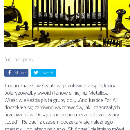
fot. mat. pras.
Share
Tweet
Trudno znaleźć w światowej czołówce zespół, który
polaryzowałby swoich fanów silniej niż Metallica.
Właściwie każda płyta grupy od „…And Justice For All”
doczekała się zarówno wyznawców, jak i zagorzałych
przeciwników. Odsądzane po premierze od czci i wiary
„Load” i Reload” z czasem doczekały się należnego
szacunku, po latach nawet o „St. Anger” nieśmiało mówi