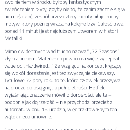
zwolnieniem w środku byłoby fantastycznym
zwieńczeniem płyty, gdyby nie to, że zanim zacznie się w
nim coś dziać, zespół przez cztery minuty piłuje nudny
motyw, który później wraca na kolejne trzy. Całość trwa
ponad 11 minut i jest najdłuższym utworem w historii
Metalliki.
Mimo ewidentnych wad trudno nazwać „72 Seasons”
złym albumem. Materiał na pewno ma większy repeat
value od „Hardwired…”. Ze względu na koncept kręcący
się wokół dorastania jest też zwyczajnie ciekawszy.
Tytułowe 72 pory roku to te, które człowiek przeżywa
na drodze do osiągnięcia pełnoletności. Hetfield
wyjaśniając znaczenie mówił o dorosłości, ale ta –
podobnie jak dojrzałość – nie przychodzi przecież z
automatu w dniu 18. urodzin, więc traktowałbym ten
wątek nieco umownie.
Grupa zdecydowanie ma argumenty, żeby przekonać