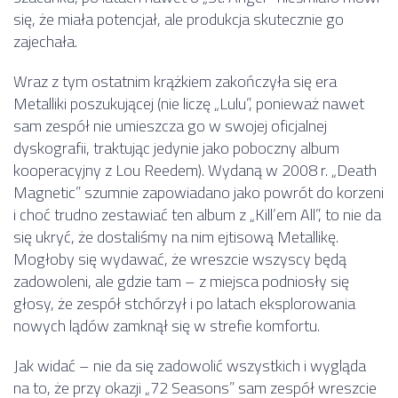
się, że miała potencjał, ale produkcja skutecznie go
zajechała.
Wraz z tym ostatnim krążkiem zakończyła się era
Metalliki poszukującej (nie liczę „Lulu”, ponieważ nawet
sam zespół nie umieszcza go w swojej oficjalnej
dyskografii, traktując jedynie jako poboczny album
kooperacyjny z Lou Reedem). Wydaną w 2008 r. „Death
Magnetic” szumnie zapowiadano jako powrót do korzeni
i choć trudno zestawiać ten album z „Kill’em All”, to nie da
się ukryć, że dostaliśmy na nim ejtisową Metallikę.
Mogłoby się wydawać, że wreszcie wszyscy będą
zadowoleni, ale gdzie tam – z miejsca podniosły się
głosy, że zespół stchórzył i po latach eksplorowania
nowych lądów zamknął się w strefie komfortu.
Jak widać – nie da się zadowolić wszystkich i wygląda
na to, że przy okazji „72 Seasons” sam zespół wreszcie