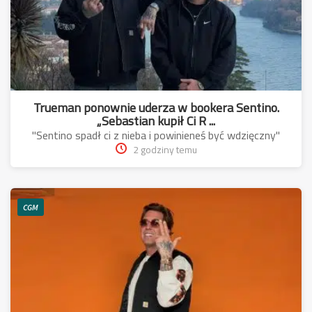
Trueman ponownie uderza w bookera Sentino.
„Sebastian kupił Ci R ...
"Sentino spadł ci z nieba i powinieneś być wdzięczny"
2 godziny temu
CGM