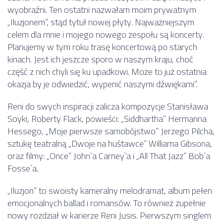
wyobraźni. Ten ostatni nazwałam moim prywatnym
„Iluzjonem”, stąd tytuł nowej płyty. Najważniejszym
celem dla mnie i mojego nowego zespołu są koncerty.
Planujemy w tym roku trasę koncertową po starych
kinach. Jest ich jeszcze sporo w naszym kraju, choć
część z nich chyli się ku upadkowi. Może to już ostatnia
okazja by je odwiedzić, wypenić naszymi dźwiękami”.
Reni do swych inspiracji zalicza kompozycje Stanisława
Soyki, Roberty Flack, powieści: „Siddhartha” Hermanna
Hessego, „Moje pierwsze samobójstwo” Jerzego Pilcha,
sztukę teatralną „Dwoje na huśtawce” Williama Gibsona,
oraz filmy: „Once” John`a Carney`a i „All That Jazz” Bob`a
Fosse`a.
„Iluzjon” to swoisty kameralny melodramat, album pełen
emocjonalnych ballad i romansów. To również zupełnie
nowy rozdział w karierze Reni Jusis. Pierwszym singlem