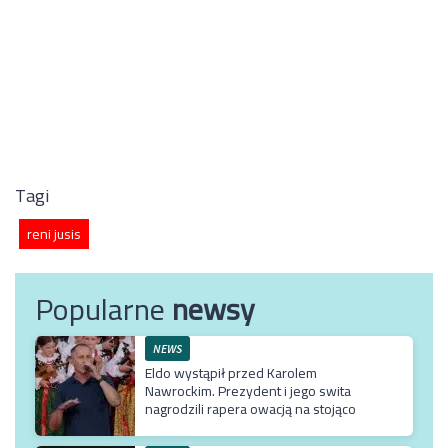
Tagi
reni jusis
Popularne
newsy
NEWS
Eldo wystąpił przed Karolem
Nawrockim. Prezydent i jego swita
nagrodzili rapera owacją na stojąco