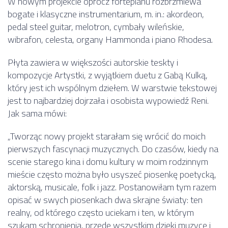
W nowym projekcie oprócz fortepianu rozbrzmiewa
bogate i klasyczne instrumentarium, m. in.: akordeon,
pedal steel guitar, melotron, cymbały wileńskie,
wibrafon, celesta, organy Hammonda i piano Rhodesa.
Płyta zawiera w większości autorskie teskty i
kompozycje Artystki, z wyjątkiem duetu z Gabą Kulką,
który jest ich wspólnym dziełem. W warstwie tekstowej
jest to najbardziej dojrzała i osobista wypowiedź Reni.
Jak sama mówi:
„Tworząc nowy projekt starałam się wrócić do moich
pierwszych fascynacji muzycznych. Do czasów, kiedy na
scenie starego kina i domu kultury w moim rodzinnym
mieście często można było usyszeć piosenkę poetycką,
aktorską, musicale, folk i jazz. Postanowiłam tym razem
opisać w swych piosenkach dwa skrajne światy: ten
realny, od którego często uciekam i ten, w którym
szukam schronienia, przede wszystkim dzięki muzyce i