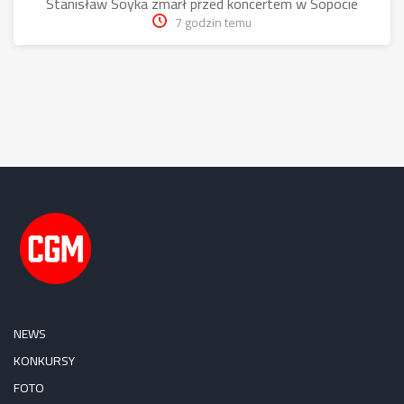
Stanisław Soyka zmarł przed koncertem w Sopocie
7 godzin temu
NEWS
KONKURSY
FOTO