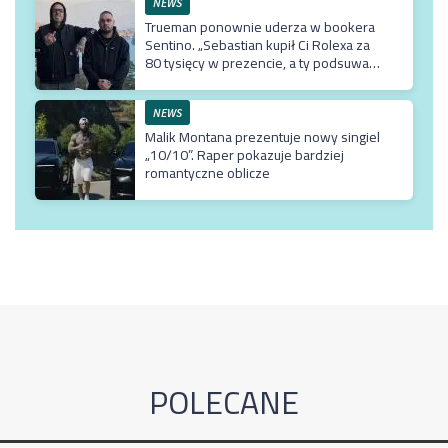
NEWS
Trueman ponownie uderza w bookera
Sentino. „Sebastian kupił Ci Rolexa za
80 tysięcy w prezencie, a ty podsuwasz
mu krzywe umowy”
NEWS
Malik Montana prezentuje nowy singiel
„10/10”. Raper pokazuje bardziej
romantyczne oblicze
POLECANE