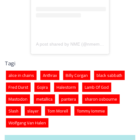
A post shared by NME (@nmemagazine)
Tagi
alice in chains
Anthrax
Billy Corgan
black sabbath
Fred Durst
Gojira
Halestorm
Lamb Of God
Mastodon
metallica
pantera
sharon osbourne
Slash
slayer
Tom Morell
Tommy Iommie
Wolfgang Van Halen