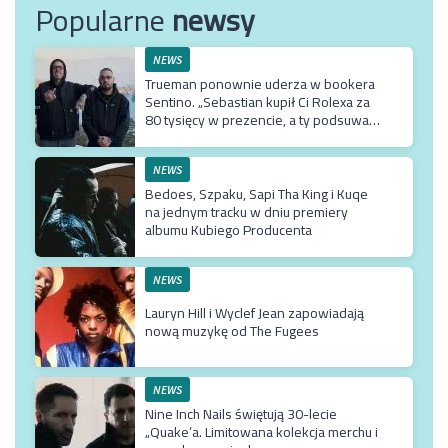
Popularne
newsy
NEWS
Trueman ponownie uderza w bookera
Sentino. „Sebastian kupił Ci Rolexa za
80 tysięcy w prezencie, a ty podsuwasz
mu krzywe umowy”
NEWS
Bedoes, Szpaku, Sapi Tha King i Kuqe
na jednym tracku w dniu premiery
albumu Kubiego Producenta
NEWS
Lauryn Hill i Wyclef Jean zapowiadają
nową muzykę od The Fugees
NEWS
Nine Inch Nails świętują 30-lecie
„Quake’a. Limitowana kolekcja merchu i