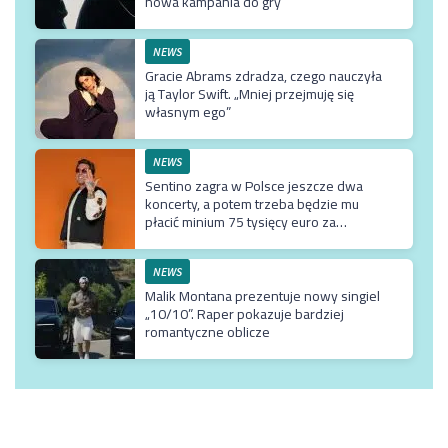
nowa kampania do gry
NEWS
Gracie Abrams zdradza, czego nauczyła
ją Taylor Swift. „Mniej przejmuję się
własnym ego”
NEWS
Sentino zagra w Polsce jeszcze dwa
koncerty, a potem trzeba będzie mu
płacić minium 75 tysięcy euro za
przyjazd do kraju
NEWS
Malik Montana prezentuje nowy singiel
„10/10”. Raper pokazuje bardziej
romantyczne oblicze