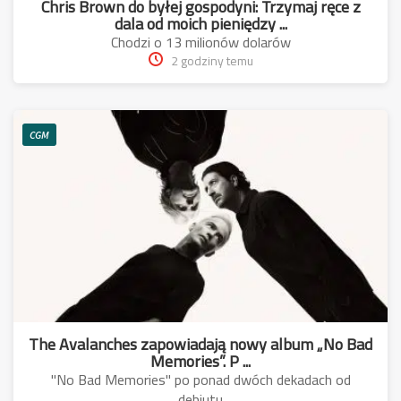
Chris Brown do byłej gospodyni: Trzymaj ręce z
dala od moich pieniędzy ...
Chodzi o 13 milionów dolarów
2 godziny temu
CGM
The Avalanches zapowiadają nowy album „No Bad
Memories”. P ...
"No Bad Memories" po ponad dwóch dekadach od
debiutu