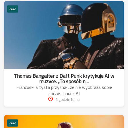
CGM
Thomas Bangalter z Daft Punk krytykuje AI w
muzyce. „To sposób n ...
Francuski artysta przyznał, że nie wyobraża sobie
korzystania z AI
6 godzin temu
CGM