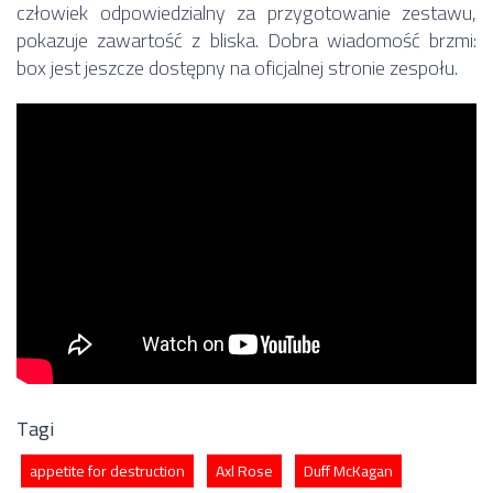
człowiek odpowiedzialny za przygotowanie zestawu,
pokazuje zawartość z bliska. Dobra wiadomość brzmi:
box jest jeszcze dostępny na oficjalnej stronie zespołu.
Tagi
appetite for destruction
Axl Rose
Duff McKagan