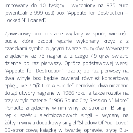
limitowany do 10 tysięcy i wyceniony na 975 euro
(ewentualnie 999 usd) box “Appetite for Destruction –
Locked N’ Loaded”.
Zjawiskowy box zostanie wydany w sporej wielkości
pudle, które ozdobi ręcznie wykonany krzyż z z
czaszkami symbolizującymi twarze muzyków. Wewnątrz
znajdziemy aż 73 nagrania, z czego 49 ujrzy światło
dzienne po raz pierwszy. Oprócz podstawowej wersji
“Appetite for Destruction” rozbitej po raz pierwszy na
dwa winyle box będzie zawierał również koncertową
epkę „Live ?!*@ Like A Suicide”, demówki, dwa nieznane
dotąd utwory nagrane w 1986 roku, a także rozbity na
trzy winyle materiał “1986 Sound City Session N’ More”.
Ponadto znajdziemy w nim winyl ze stronami B singli,
repliki sześciu siedmiocalowych singli + wydany na
żółtym winylu dodatkowy singiel “Shadow Of Your Love”,
96-stronicową książkę w twardej oprawie, płytę Blu-