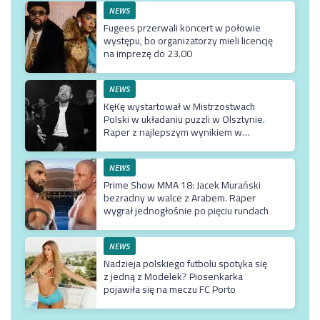
NEWS
Fugees przerwali koncert w połowie
występu, bo organizatorzy mieli licencję
na imprezę do 23.00
NEWS
KęKę wystartował w Mistrzostwach
Polski w układaniu puzzli w Olsztynie.
Raper z najlepszym wynikiem w
karierze
NEWS
Prime Show MMA 18: Jacek Murański
bezradny w walce z Arabem. Raper
wygrał jednogłośnie po pięciu rundach
NEWS
Nadzieja polskiego futbolu spotyka się
z jedną z Modelek? Piosenkarka
pojawiła się na meczu FC Porto