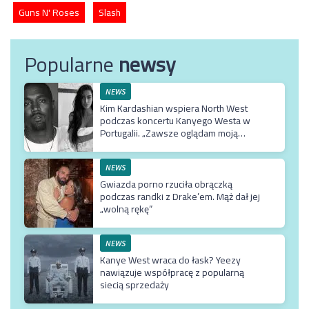
Guns N' Roses
Slash
Popularne
newsy
NEWS
Kim Kardashian wspiera North West
podczas koncertu Kanyego Westa w
Portugalii. „Zawsze oglądam moją
Northie”
NEWS
Gwiazda porno rzuciła obrączką
podczas randki z Drake’em. Mąż dał jej
„wolną rękę”
NEWS
Kanye West wraca do łask? Yeezy
nawiązuje współpracę z popularną
siecią sprzedaży