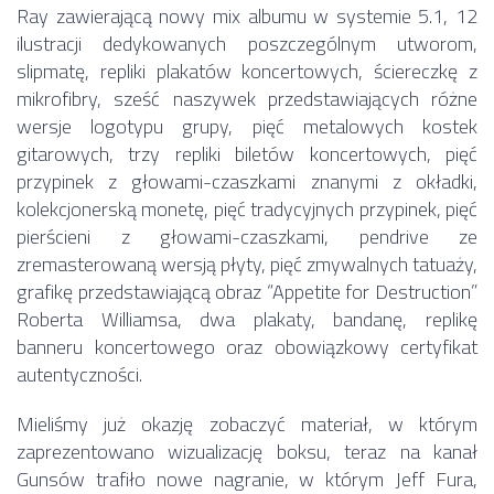
Ray zawierającą nowy mix albumu w systemie 5.1, 12
ilustracji dedykowanych poszczególnym utworom,
slipmatę, repliki plakatów koncertowych, ściereczkę z
mikrofibry, sześć naszywek przedstawiających różne
wersje logotypu grupy, pięć metalowych kostek
gitarowych, trzy repliki biletów koncertowych, pięć
przypinek z głowami-czaszkami znanymi z okładki,
kolekcjonerską monetę, pięć tradycyjnych przypinek, pięć
pierścieni z głowami-czaszkami, pendrive ze
zremasterowaną wersją płyty, pięć zmywalnych tatuaży,
grafikę przedstawiającą obraz “Appetite for Destruction”
Roberta Williamsa, dwa plakaty, bandanę, replikę
banneru koncertowego oraz obowiązkowy certyfikat
autentyczności.
Mieliśmy już okazję zobaczyć materiał, w którym
zaprezentowano wizualizację boksu, teraz na kanał
Gunsów trafiło nowe nagranie, w którym Jeff Fura,