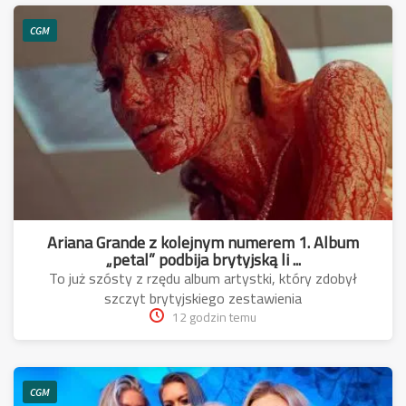
CGM
Ariana Grande z kolejnym numerem 1. Album
„petal” podbija brytyjską li ...
To już szósty z rzędu album artystki, który zdobył
szczyt brytyjskiego zestawienia
12 godzin temu
CGM