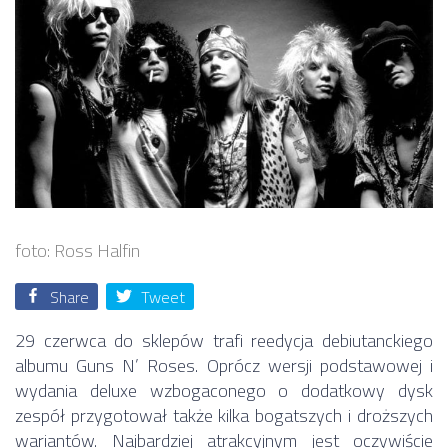
foto: Ross Halfin
Share
Tweet
29 czerwca do sklepów trafi reedycja debiutanckiego
albumu Guns N’ Roses. Oprócz wersji podstawowej i
wydania deluxe wzbogaconego o dodatkowy dysk
zespół przygotował także kilka bogatszych i droższych
wariantów. Najbardziej atrakcyjnym jest oczywiście