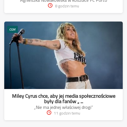
Agnieszka Nowakowska w koszulce FC Porto
8 godzin temu
CGM
Miley Cyrus chce, aby jej media społecznościowe
były dla fanów „ ...
„Nie ma jednej właściwej drogi”
11 godzin temu