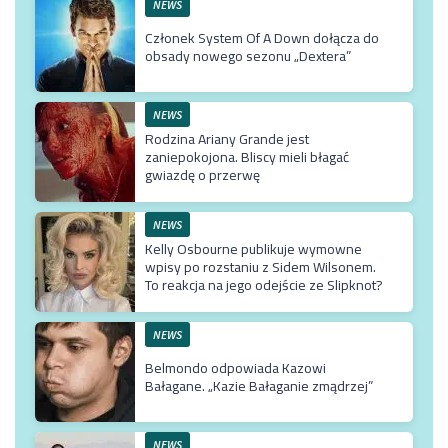
NEWS
Członek System Of A Down dołącza do
obsady nowego sezonu „Dextera”
NEWS
Rodzina Ariany Grande jest
zaniepokojona. Bliscy mieli błagać
gwiazdę o przerwę
NEWS
Kelly Osbourne publikuje wymowne
wpisy po rozstaniu z Sidem Wilsonem.
To reakcja na jego odejście ze Slipknot?
NEWS
Belmondo odpowiada Kazowi
Bałagane. „Kazie Bałaganie zmądrzej”
NEWS