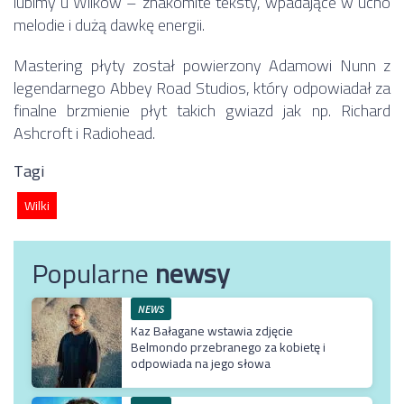
lubimy u Wilków – znakomite teksty, wpadające w ucho
melodie i dużą dawkę energii.
Mastering płyty został powierzony Adamowi Nunn z
legendarnego Abbey Road Studios, który odpowiadał za
finalne brzmienie płyt takich gwiazd jak np. Richard
Ashcroft i Radiohead.
Tagi
Wilki
Popularne
newsy
NEWS
Kaz Bałagane wstawia zdjęcie
Belmondo przebranego za kobietę i
odpowiada na jego słowa