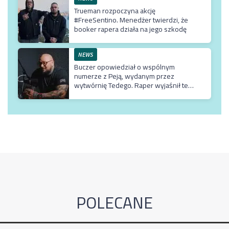
Trueman rozpoczyna akcję
#FreeSentino. Menedżer twierdzi, że
booker rapera działa na jego szkodę
NEWS
Buczer opowiedział o wspólnym
numerze z Peją, wydanym przez
wytwórnię Tedego. Raper wyjaśnił też
dlaczego klip z Rychem zniknął z
kanału Wielkie Joł
POLECANE