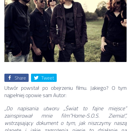
Share
Tweet
Utwór powstał po obejrzeniu filmu. Jakiego? O tym
najpełniej opowie sam Autor:
„
Do napisania utworu „Świat to fajne miejsce”
zainspirował mnie film”Home-S.O.S. Ziemia!”,
wstrząsający dokument o tym, jak niszczymy naszą
planetę i jakie zagrożenia niesie to działanie na