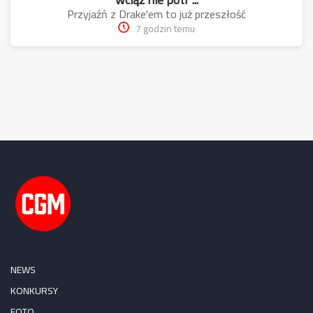
Przyjaźń z Drake'em to już przeszłość
7 godzin temu
NEWS
KONKURSY
FOTO