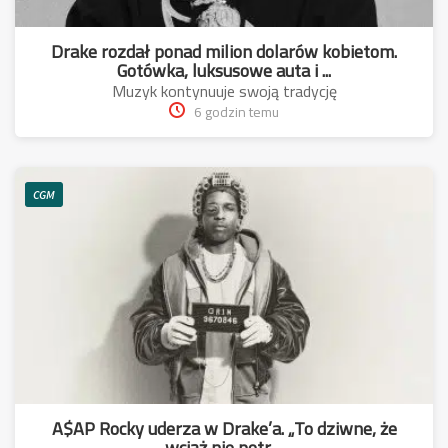
Drake rozdał ponad milion dolarów kobietom.
Gotówka, luksusowe auta i ...
Muzyk kontynuuje swoją tradycję
6 godzin temu
CGM
A$AP Rocky uderza w Drake’a. „To dziwne, że
wciąż nie potr ...