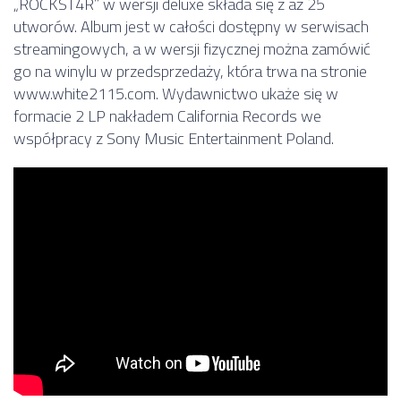
„ROCKST4R” w wersji deluxe składa się z aż 25
utworów. Album jest w całości dostępny w serwisach
streamingowych, a w wersji fizycznej można zamówić
go na winylu w przedsprzedaży, która trwa na stronie
www.white2115.com. Wydawnictwo ukaże się w
formacie 2 LP nakładem California Records we
współpracy z Sony Music Entertainment Poland.