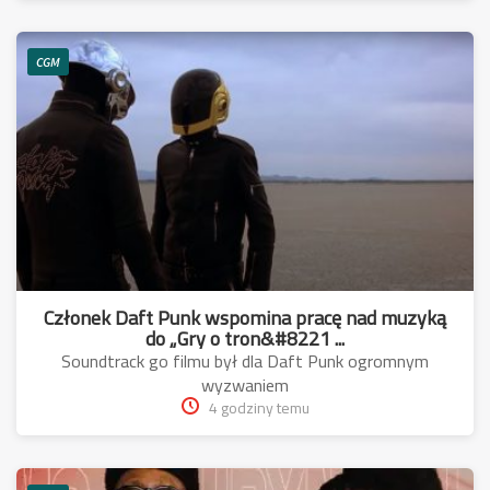
CGM
Członek Daft Punk wspomina pracę nad muzyką
do „Gry o tron&#8221 ...
Soundtrack go filmu był dla Daft Punk ogromnym
wyzwaniem
4 godziny temu