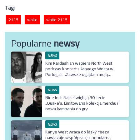
Tagi
2115
white
white 2115
Popularne
newsy
NEWS
Kim Kardashian wspiera North West
podczas koncertu Kanyego Westa w
Portugalii. „Zawsze oglądam moją
Northie”
NEWS
Nine Inch Nails świętują 30-lecie
„Quake’a. Limitowana kolekcja merchu i
nowa kampania do gry
NEWS
Kanye West wraca do łask? Yeezy
nawiązuje współpracę z popularną