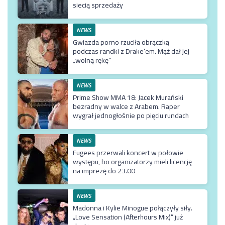
siecią sprzedaży
NEWS
Gwiazda porno rzuciła obrączką
podczas randki z Drake’em. Mąż dał jej
„wolną rękę”
NEWS
Prime Show MMA 18: Jacek Murański
bezradny w walce z Arabem. Raper
wygrał jednogłośnie po pięciu rundach
NEWS
Fugees przerwali koncert w połowie
występu, bo organizatorzy mieli licencję
na imprezę do 23.00
NEWS
Madonna i Kylie Minogue połączyły siły.
„Love Sensation (Afterhours Mix)” już