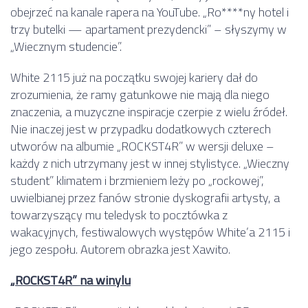
obejrzeć na kanale rapera na YouTube. „Ro****ny hotel i
trzy butelki — apartament prezydencki” – słyszymy w
„Wiecznym studencie”.
White 2115 już na początku swojej kariery dał do
zrozumienia, że ramy gatunkowe nie mają dla niego
znaczenia, a muzyczne inspiracje czerpie z wielu źródeł.
Nie inaczej jest w przypadku dodatkowych czterech
utworów na albumie „ROCKST4R” w wersji deluxe –
każdy z nich utrzymany jest w innej stylistyce. „Wieczny
student” klimatem i brzmieniem leży po „rockowej”,
uwielbianej przez fanów stronie dyskografii artysty, a
towarzyszący mu teledysk to pocztówka z
wakacyjnych, festiwalowych występów White’a 2115 i
jego zespołu. Autorem obrazka jest Xawito.
„ROCKST4R” na winylu