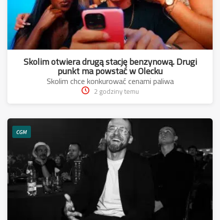
Skolim otwiera drugą stację benzynową. Drugi
punkt ma powstać w Olecku
Skolim chce konkurować cenami paliwa
2 godziny temu
CGM