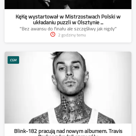
KęKę wystartował w Mistrzostwach Polski w
układaniu puzzli w Olsztynie ...
"Bez awansu do finału ale szczęśliwy jak nigdy"
2 godziny temu
CGM
Blink-182 pracują nad nowym albumem. Travis