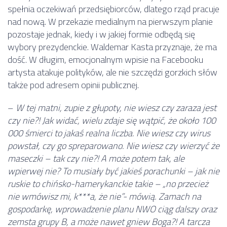
spełnia oczekiwań przedsiębiorców, dlatego rząd pracuje
nad nową. W przekazie medialnym na pierwszym planie
pozostaje jednak, kiedy i w jakiej formie odbędą się
wybory prezydenckie. Waldemar Kasta przyznaje, że ma
dość. W długim, emocjonalnym wpisie na Facebooku
artysta atakuje polityków, ale nie szczędzi gorzkich słów
także pod adresem opinii publicznej.
–
W tej matni, zupie z głupoty, nie wiesz czy zaraza jest
czy nie?! Jak widać, wielu zdaje się wątpić, że około 100
000 śmierci to jakaś realna liczba. Nie wiesz czy wirus
powstał, czy go spreparowano. Nie wiesz czy wierzyć że
maseczki – tak czy nie?! A może potem tak, ale
wpierwej nie? To musiały być jakieś porachunki – jak nie
ruskie to chińsko-hamerykanckie takie – „no przecież
nie wmówisz mi, k***a, że nie”- mówią. Zamach na
gospodarkę, wprowadzenie planu NWO ciąg dalszy oraz
zemsta grupy B, a może nawet gniew Boga?! A tarcza