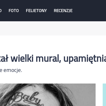
O
FOTO
FELIETONY
RECENZJE
 wielki mural, upamiętnia
ne emocje.