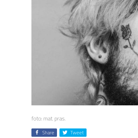
foto: mat. pras.
Share
Tweet