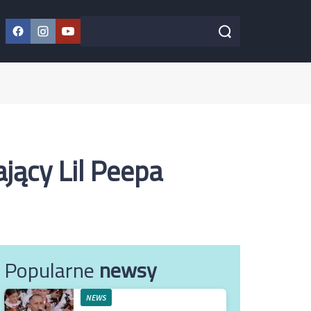
Facebook
Instagram
YouTube
Szukaj w serwisie
Szukaj
jący Lil Peepa
Popularne
newsy
NEWS