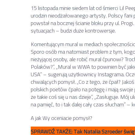
15 listopada minie siedem lat od śmierci Lil Pee
urodzin nieodżałowanego artysty. Polscy fani
powstał na bocznej ścianie bloku przy ul. Progi
sytuacjach – budzi duże kontrowersje.
Komentującym mural w mediach społecznościowy
Sporo osób ma natomiast problem z tym, kog
nieżyjącej osoby, ale robić mural ćpunowi? Troc
Polaków?”, „Mural w WWA to powinien być jakiej
USA” – sugerują użytkownicy Instagrama. Oczyw
chwalących pomysł. „Co z tego, że ćpał? Jakoś K
polskich poetów ćpało na potęgę i mają swoje pom
że takie coś się u nas dzieje”, „Zasługuje. Mój
na pamięć, to i tak dalej cały czas słucham” – 
A jak Wy oceniacie pomysł?
SPRAWDŹ TAKŻE: Tak Natalia Szroeder świę