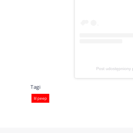
Post udostępniony p
Tagi
lil peep