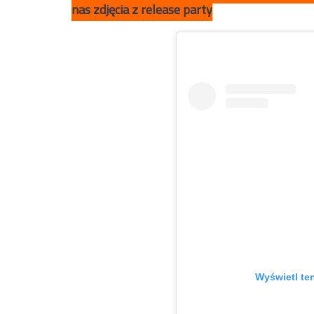
nas zdjęcia z release party
Wyświetl te