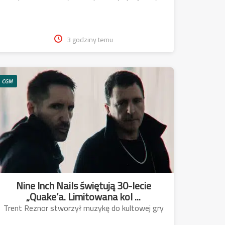
3 godziny temu
CGM
Nine Inch Nails świętują 30-lecie
„Quake’a. Limitowana kol ...
Trent Reznor stworzył muzykę do kultowej gry