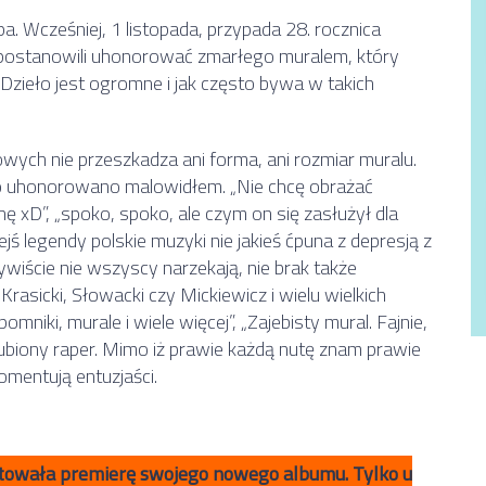
pa. Wcześniej, 1 listopada, przypada 28. rocznica
 postanowili uhonorować zmarłego muralem, który
. Dzieło jest ogromne i jak często bywa w takich
ch nie przeszkadza ani forma, ani rozmiar muralu.
o uhonorowano malowidłem. „Nie chcę obrażać
hę xD”, „spoko, spoko, ale czym on się zasłużył dla
ś legendy polskie muzyki nie jakieś ćpuna z depresją z
iście nie wszyscy narzekają, nie brak także
rasicki, Słowacki czy Mickiewicz i wielu wielkich
niki, murale i wiele więcej”, „Zajebisty mural. Fajnie,
 ulubiony raper. Mimo iż prawie każdą nutę znam prawie
komentują entuzjaści.
towała premierę swojego nowego albumu. Tylko u