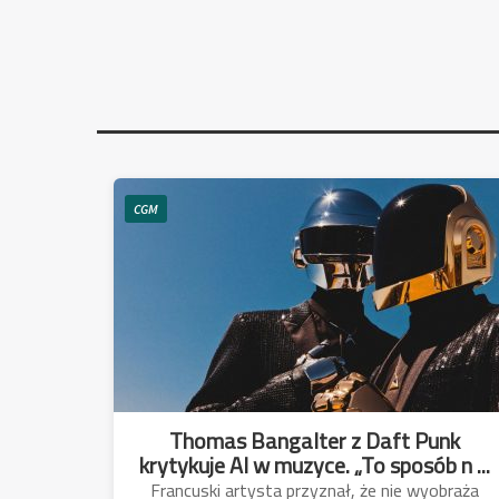
CGM
Thomas Bangalter z Daft Punk
krytykuje AI w muzyce. „To sposób n ...
Francuski artysta przyznał, że nie wyobraża