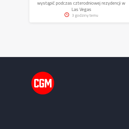
wystąpić podczas czterodniowej rezydencji w
Las Vegas
3 godziny temu