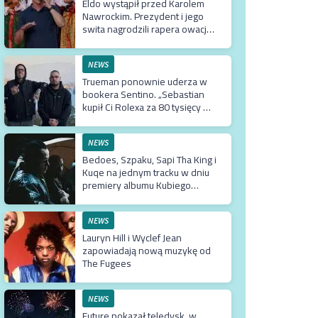
Eldo wystąpił przed Karolem
Nawrockim. Prezydent i jego
swita nagrodzili rapera owacją
na stojąco
NEWS
Trueman ponownie uderza w
bookera Sentino. „Sebastian
kupił Ci Rolexa za 80 tysięcy w
prezencie, a ty podsuwasz mu
krzywe umowy”
NEWS
Bedoes, Szpaku, Sapi Tha King i
Kuqe na jednym tracku w dniu
premiery albumu Kubiego
Producenta
NEWS
Lauryn Hill i Wyclef Jean
zapowiadają nową muzykę od
The Fugees
NEWS
Future pokazał teledysk, w