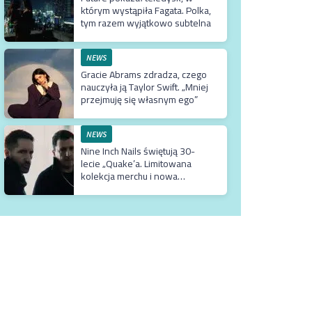
którym wystąpiła Fagata. Polka,
tym razem wyjątkowo subtelna
NEWS
Gracie Abrams zdradza, czego
nauczyła ją Taylor Swift. „Mniej
przejmuję się własnym ego”
NEWS
Nine Inch Nails świętują 30-
lecie „Quake’a. Limitowana
kolekcja merchu i nowa
kampania do gry