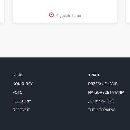
6 godzin temu
NEWS
1 NA 1
KONKURSY
PRZESŁUCHANIE
FOTO
NAJGORSZE PYTANIA
FELIETONY
JAK K**WA ŻYĆ
RECENZJE
THE INTERVIEW