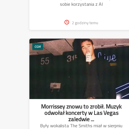
sobie korzystania z AI
2 godziny temu
CGM
Morrissey znowu to zrobił. Muzyk
odwołał koncerty w Las Vegas
zaledwie ...
Były wokalista The Smiths miał w sierpniu