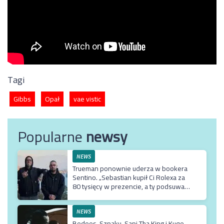
Tagi
Gibbs
Opał
vae vistic
Popularne
newsy
NEWS
Trueman ponownie uderza w bookera
Sentino. „Sebastian kupił Ci Rolexa za
80 tysięcy w prezencie, a ty podsuwasz
mu krzywe umowy”
NEWS
Bedoes, Szpaku, Sapi Tha King i Kuqe