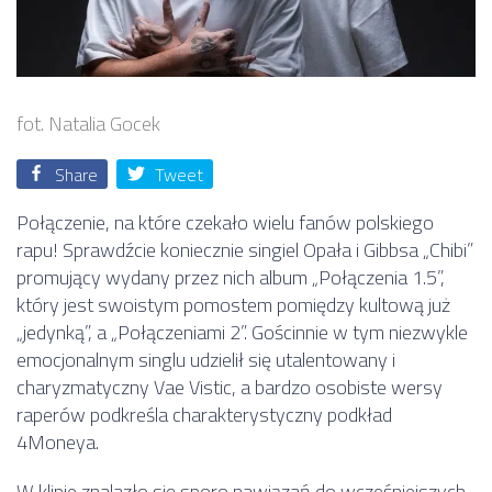
fot. Natalia Gocek
Share
Tweet
Połączenie, na które czekało wielu fanów polskiego
rapu! Sprawdźcie koniecznie singiel Opała i Gibbsa „Chibi”
promujący wydany przez nich album „Połączenia 1.5”,
który jest swoistym pomostem pomiędzy kultową już
„jedynką”, a „Połączeniami 2”. Gościnnie w tym niezwykle
emocjonalnym singlu udzielił się utalentowany i
charyzmatyczny Vae Vistic, a bardzo osobiste wersy
raperów podkreśla charakterystyczny podkład
4Moneya.
W klipie znalazło się sporo nawiązań do wcześniejszych