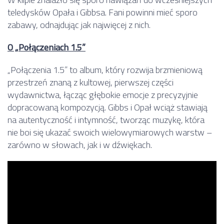
teledysków Opała i Gibbsa. Fani powinni mieć sporo
zabawy, odnajdując jak najwięcej z nich.
O „Połączeniach 1.5”
„Połączenia 1.5” to album, który rozwija brzmieniową
przestrzeń znaną z kultowej, pierwszej części
wydawnictwa, łącząc głębokie emocje z precyzyjnie
dopracowaną kompozycją. Gibbs i Opał wciąż stawiają
na autentyczność i intymność, tworząc muzykę, która
nie boi się ukazać swoich wielowymiarowych warstw –
zarówno w słowach, jak i w dźwiękach.