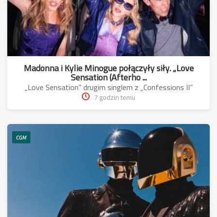
Madonna i Kylie Minogue połączyły siły. „Love
Sensation (Afterho ...
„Love Sensation” drugim singlem z „Confessions II”
7 godzin temu
CGM