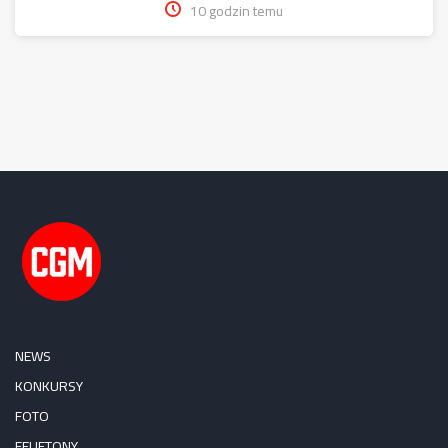
10 godzin temu
NEWS
KONKURSY
FOTO
FELIETONY