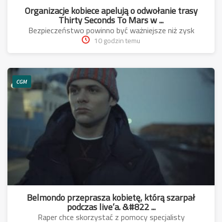
Organizacje kobiece apelują o odwołanie trasy
Thirty Seconds To Mars w ...
Bezpieczeństwo powinno być ważniejsze niż zysk
10 godzin temu
CGM
Belmondo przeprasza kobietę, którą szarpał
podczas live’a. &#822 ...
Raper chce skorzystać z pomocy specjalisty