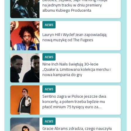
na jednym tracku w dniu premiery
albumu Kubiego Producenta
NEWS
Lauryn Hill i Wyclef Jean zapowiadają
nową muzykę od The Fugees
NEWS
Nine Inch Nails świętują 30-lecie
„Quake’a. Limitowana kolekcja merchu i
nowa kampania do gry
NEWS
Sentino zagra w Polsce jeszcze dwa
koncerty, a potem trzeba będzie mu
płacić minium 75 tysięcy euro za
przyjazd do kraju
NEWS
Gracie Abrams zdradza, czego nauczyła