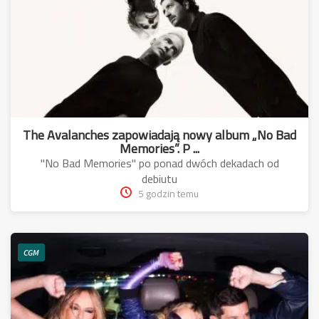
The Avalanches zapowiadają nowy album „No Bad
Memories”. P ...
"No Bad Memories" po ponad dwóch dekadach od
debiutu
5 godzin temu
CGM