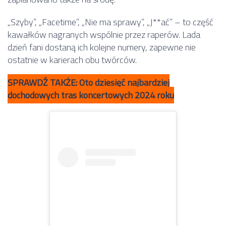
„Szyby”, „Facetime”, „Nie ma sprawy”, „J**ać” – to część
kawałków nagranych wspólnie przez raperów. Lada
dzień fani dostaną ich kolejne numery, zapewne nie
ostatnie w karierach obu twórców.
SPRAWDŹ TAKŻE: Oto dziesięć najbardziej
dochodowych tras koncertowych 2024 roku