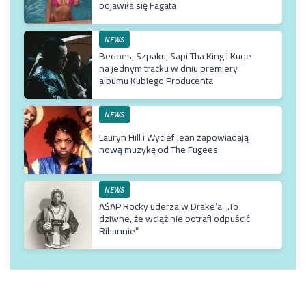
pojawiła się Fagata
NEWS
Bedoes, Szpaku, Sapi Tha King i Kuqe
na jednym tracku w dniu premiery
albumu Kubiego Producenta
NEWS
Lauryn Hill i Wyclef Jean zapowiadają
nową muzykę od The Fugees
NEWS
A$AP Rocky uderza w Drake’a. „To
dziwne, że wciąż nie potrafi odpuścić
Rihannie”