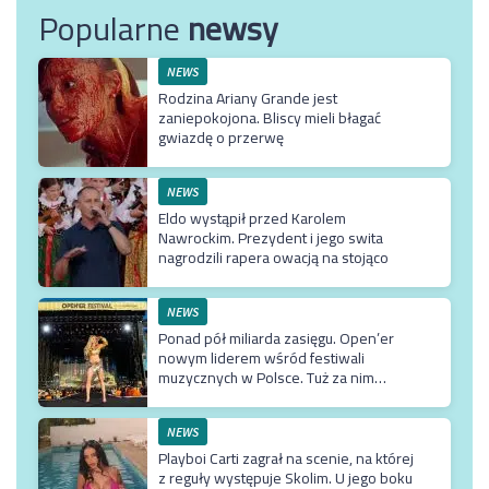
Popularne
newsy
NEWS
Rodzina Ariany Grande jest
zaniepokojona. Bliscy mieli błagać
gwiazdę o przerwę
NEWS
Eldo wystąpił przed Karolem
Nawrockim. Prezydent i jego swita
nagrodzili rapera owacją na stojąco
NEWS
Ponad pół miliarda zasięgu. Open’er
nowym liderem wśród festiwali
muzycznych w Polsce. Tuż za nim
Męskie Granie
NEWS
Playboi Carti zagrał na scenie, na której
z reguły występuje Skolim. U jego boku