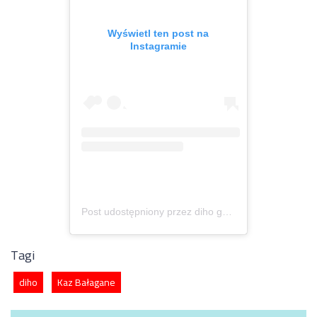
Wyświetl ten post na
Instagramie
Post udostępniony przez diho gmll
(@diho_gm2l)
Tagi
diho
Kaz Bałagane