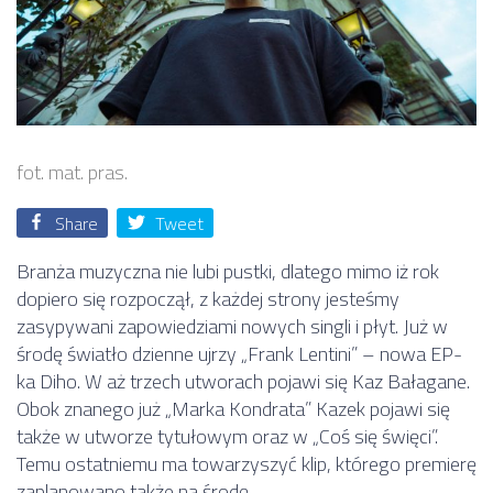
fot. mat. pras.
Share
Tweet
Branża muzyczna nie lubi pustki, dlatego mimo iż rok
dopiero się rozpoczął, z każdej strony jesteśmy
zasypywani zapowiedziami nowych singli i płyt. Już w
środę światło dzienne ujrzy „Frank Lentini” – nowa EP-
ka Diho. W aż trzech utworach pojawi się Kaz Bałagane.
Obok znanego już „Marka Kondrata” Kazek pojawi się
także w utworze tytułowym oraz w „Coś się święci”.
Temu ostatniemu ma towarzyszyć klip, którego premierę
zaplanowano także na środę.