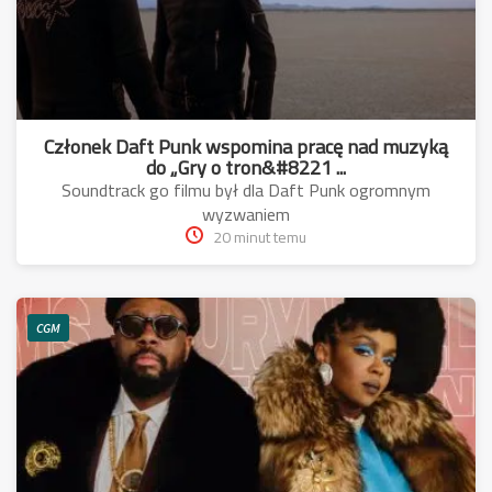
Członek Daft Punk wspomina pracę nad muzyką
do „Gry o tron&#8221 ...
Soundtrack go filmu był dla Daft Punk ogromnym
wyzwaniem
20 minut temu
CGM