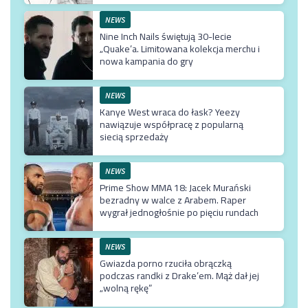
NEWS
Nine Inch Nails świętują 30-lecie
„Quake’a. Limitowana kolekcja merchu i
nowa kampania do gry
NEWS
Kanye West wraca do łask? Yeezy
nawiązuje współpracę z popularną
siecią sprzedaży
NEWS
Prime Show MMA 18: Jacek Murański
bezradny w walce z Arabem. Raper
wygrał jednogłośnie po pięciu rundach
NEWS
Gwiazda porno rzuciła obrączką
podczas randki z Drake’em. Mąż dał jej
„wolną rękę”