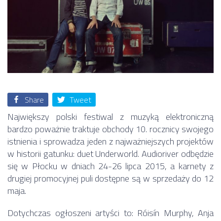
Share
Tweet
Największy polski festiwal z muzyką elektroniczną
bardzo poważnie traktuje obchody 10. rocznicy swojego
istnienia i sprowadza jeden z najważniejszych projektów
w historii gatunku: duet Underworld. Audioriver odbędzie
się w Płocku w dniach 24-26 lipca 2015, a karnety z
drugiej promocyjnej puli dostępne są w sprzedaży do 12
maja.
Dotychczas ogłoszeni artyści to: Róisín Murphy, Anja