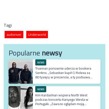
Tagi
audioriver
Underworld
Popularne
newsy
NEWS
Trueman ponownie uderza w bookera
Sentino. „Sebastian kupił Ci Rolexa za
80 tysięcy w prezencie, a ty podsuwasz
mu krzywe umowy”
NEWS
Kim Kardashian wspiera North West
podczas koncertu Kanyego Westa w
Portugalii. „Zawsze oglądam moją
Northie”