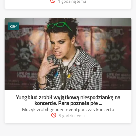
1 godzinę temu
CGM
Yungblud zrobił wyjątkową niespodziankę na
koncercie. Para poznała płe ...
Muzyk zrobił gender reveal podczas koncertu
9 godzin temu