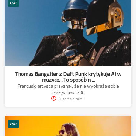
CGM
Thomas Bangalter z Daft Punk krytykuje AI w
muzyce. „To sposób n ...
Francuski artysta przyznał, że nie wyobraża sobie
korzystania z AI
9 godzin temu
CGM