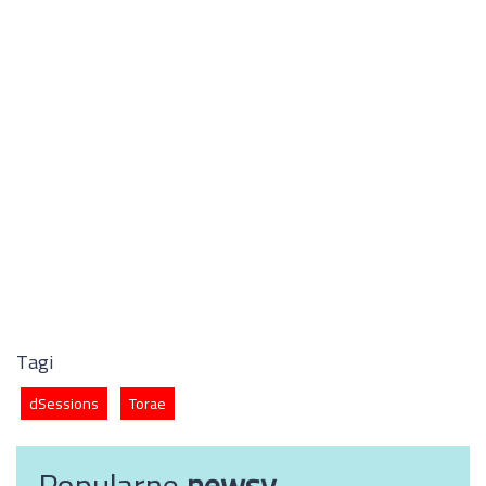
Tagi
dSessions
Torae
Popularne
newsy