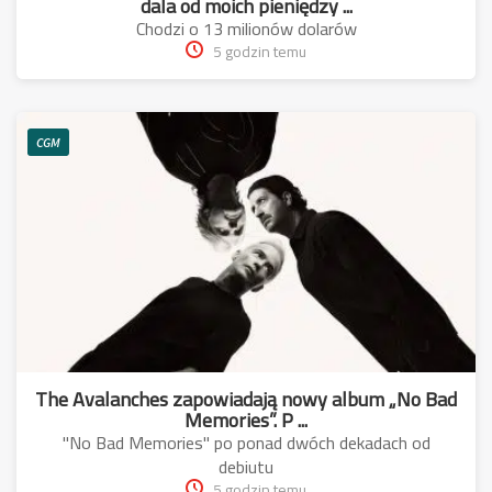
dala od moich pieniędzy ...
Chodzi o 13 milionów dolarów
5 godzin temu
CGM
The Avalanches zapowiadają nowy album „No Bad
Memories”. P ...
"No Bad Memories" po ponad dwóch dekadach od
debiutu
5 godzin temu