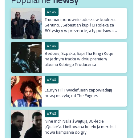
NEWS
Trueman ponownie uderza w bookera
Sentino. „Sebastian kupił Ci Rolexa za
80 tysięcy w prezencie, a ty podsuwasz
mu krzywe umowy”
NEWS
Bedoes, Szpaku, Sapi Tha King i Kuqe
na jednym tracku w dniu premiery
albumu Kubiego Producenta
NEWS
Lauryn Hill i Wyclef Jean zapowiadają
nową muzykę od The Fugees
NEWS
Nine Inch Nails świętują 30-lecie
„Quake’a. Limitowana kolekcja merchu i
nowa kampania do gry