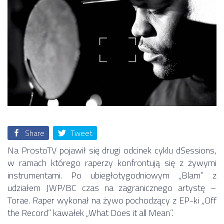
Share
Tweet
Na ProstoTV pojawił się drugi odcinek cyklu dSessions,
w ramach którego raperzy konfrontują się z żywymi
instrumentami. Po ubiegłotygodniowym „Blam” z
udziałem JWP/BC czas na zagranicznego artystę –
Torae. Raper wykonał na żywo pochodzący z EP-ki „Off
the Record” kawałek „What Does it all Mean”.