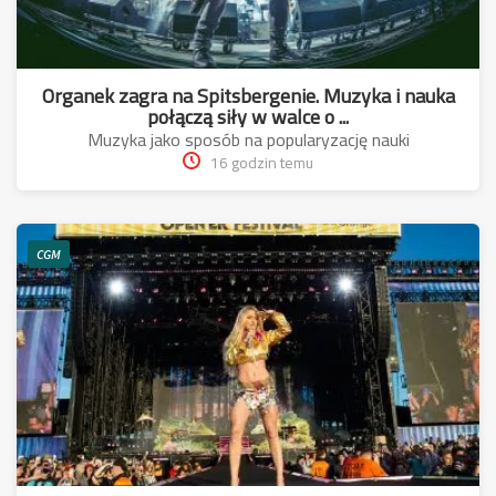
Organek zagra na Spitsbergenie. Muzyka i nauka
połączą siły w walce o ...
Muzyka jako sposób na popularyzację nauki
16 godzin temu
CGM