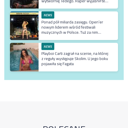
wytwórnię Tedego. Raper wyjaśnił też
dlaczego klip z Rychem zniknął z
kanału Wielkie Joł
NEWS
Ponad pół miliarda zasięgu. Open’er
nowym liderem wśród festiwali
muzycznych w Polsce. Tuż za nim
Męskie Granie
NEWS
Playboi Carti zagrał na scenie, na której
z reguły występuje Skolim. U jego boku
pojawiła się Fagata