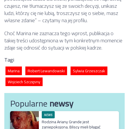
czujesz, nie tłumaczysz się ze swoich decyzji, unikasz
ludzi, którzy cię nie lubią, troszczysz się o siebie, masz
własne zdanie” – czytamy na jej profilu.
Choć Marina nie zaznacza tego wprost, publikacja o
takiej treści udostępniona w tym konkretnym momencie
zdaje się odnosić do sytuacji w polskiej kadrze.
Tagi
Marina
Robert Lewandowski
Sylwia Grzeszczak
Wojciech Szczęsny
Popularne
newsy
NEWS
Rodzina Ariany Grande jest
zaniepokojona. Bliscy mieli błagać