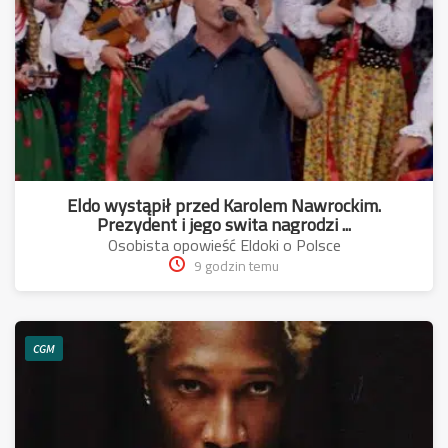
Eldo wystąpił przed Karolem Nawrockim.
Prezydent i jego swita nagrodzi ...
Osobista opowieść Eldoki o Polsce
9 godzin temu
CGM