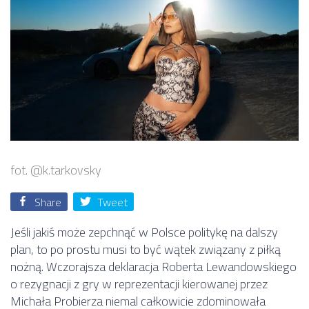
fot. @k.tarkovsky
Share
Tweet
Jeśli jakiś może zepchnąć w Polsce politykę na dalszy
plan, to po prostu musi to być wątek związany z piłką
nożną. Wczorajsza deklaracja Roberta Lewandowskiego
o rezygnacji z gry w reprezentacji kierowanej przez
Michała Probierza niemal całkowicie zdominowała