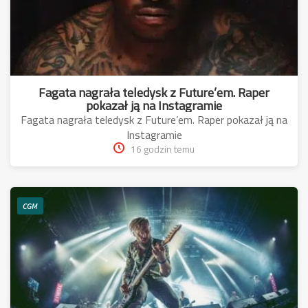
Fagata nagrała teledysk z Future’em. Raper
pokazał ją na Instagramie
Fagata nagrała teledysk z Future’em. Raper pokazał ją na
Instagramie
16 godzin temu
CGM