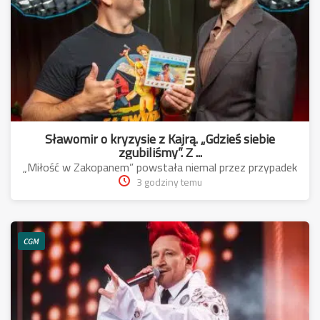
Sławomir o kryzysie z Kajrą. „Gdzieś siebie
zgubiliśmy”. Z ...
„Miłość w Zakopanem” powstała niemal przez przypadek
3 godziny temu
CGM