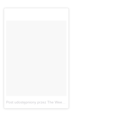
Post udostępniony przez The Weeknd (@theweeknd)
7 Paź, 2017