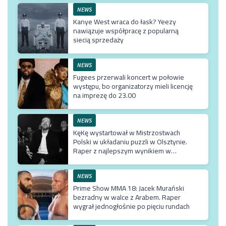
NEWS
Kanye West wraca do łask? Yeezy
nawiązuje współpracę z popularną
siecią sprzedaży
NEWS
Fugees przerwali koncert w połowie
występu, bo organizatorzy mieli licencję
na imprezę do 23.00
NEWS
KęKę wystartował w Mistrzostwach
Polski w układaniu puzzli w Olsztynie.
Raper z najlepszym wynikiem w
karierze
NEWS
Prime Show MMA 18: Jacek Murański
bezradny w walce z Arabem. Raper
wygrał jednogłośnie po pięciu rundach