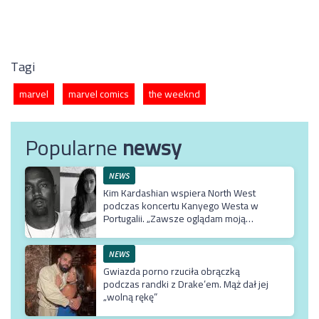
Tagi
marvel
marvel comics
the weeknd
Popularne
newsy
NEWS
Kim Kardashian wspiera North West
podczas koncertu Kanyego Westa w
Portugalii. „Zawsze oglądam moją
Northie”
NEWS
Gwiazda porno rzuciła obrączką
podczas randki z Drake’em. Mąż dał jej
„wolną rękę”