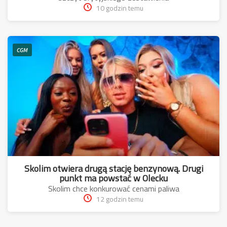
10 godzin temu
CGM
Skolim otwiera drugą stację benzynową. Drugi
punkt ma powstać w Olecku
Skolim chce konkurować cenami paliwa
12 godzin temu