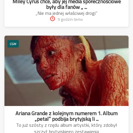
Miley Cyrus chce, aby jej media społecznościowe
były dla fanów „ ...
„Nie ma jednej właściwej drogi”
9 godzin temu
CGM
Ariana Grande z kolejnym numerem 1. Album
„petal” podbija brytyjską li ...
To już szósty z rzędu album artystki, który zdobył
szczyt brytyjskiego zestawienia