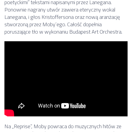
poetyckimi” tekstami napisanymi przez Lanegana.
Ponownie nagrany utwór zawiera eteryczny wokal
Lanegana, i głos Kristoffersona oraz nową aranżację
stworzoną przez Moby’ego. Całość dopełnia
poruszające tło w wykonaniu Budapest Art Orchestra.
Na „Reprise”, Moby powraca do muzycznych hitów ze