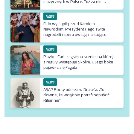
muzycznych w Polsce. Tuż za nim
Męskie Granie
NEWS
Eldo wystąpił przed Karolem
Nawrockim. Prezydent i jego swita
nagrodzili rapera owacją na stojąco
NEWS
Playboi Carti zagrał na scenie, na której
z reguły występuje Skolim. U jego boku
pojawiła się Fagata
NEWS
A$AP Rocky uderza w Drake’a. „To
dziwne, że wciąż nie potrafi odpuścić
Rihannie”