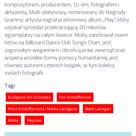
kompozytorem, producentem, DJ-em, fotografem i
aktywistą. Multi-platynowy, nominowany do Nagrody
Grammy artysta nagrał przełomowy album „Play”, który
uzyskał sprzedaż przekraczającą 20 milionów
egzemplarzy na całym świecie. Moby zanotował osiem
hitów na Billboard Dance Club Songs Chart. Jest
zagorzałym weganinem i obrońcą praw zwierząt oraz
wspiera wszelkie formy pomocy humanitarnej, jest
również autorem czterech książek, w tym kolekcji
swoich fotografii.
Tagi
Budapest Art Orchestra
Kris Kristofferson
Krisa Kristoffersona i Marka Lanegana
Mark Lanegan
Moby
Reprise