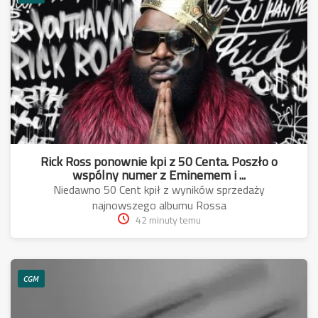
Rick Ross ponownie kpi z 50 Centa. Poszło o
wspólny numer z Eminemem i ...
Niedawno 50 Cent kpił z wyników sprzedaży
najnowszego albumu Rossa
42 minuty temu
CGM