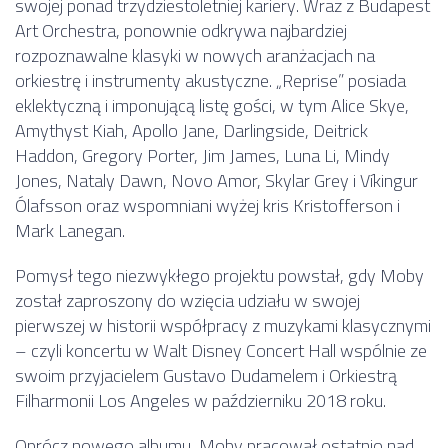
swojej ponad trzydziestoletniej kariery. Wraz z Budapest
Art Orchestra, ponownie odkrywa najbardziej
rozpoznawalne klasyki w nowych aranżacjach na
orkiestrę i instrumenty akustyczne. „Reprise” posiada
eklektyczną i imponującą listę gości, w tym Alice Skye,
Amythyst Kiah, Apollo Jane, Darlingside, Deitrick
Haddon, Gregory Porter, Jim James, Luna Li, Mindy
Jones, Nataly Dawn, Novo Amor, Skylar Grey i Víkingur
Ólafsson oraz wspomniani wyżej kris Kristofferson i
Mark Lanegan.
Pomysł tego niezwykłego projektu powstał, gdy Moby
został zaproszony do wzięcia udziału w swojej
pierwszej w historii współpracy z muzykami klasycznymi
– czyli koncertu w Walt Disney Concert Hall wspólnie ze
swoim przyjacielem Gustavo Dudamelem i Orkiestrą
Filharmonii Los Angeles w październiku 2018 roku.
Oprócz nowego albumu, Moby pracował ostatnio nad