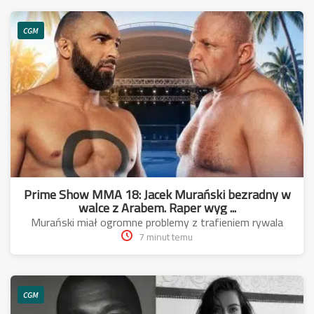
CGM
Prime Show MMA 18: Jacek Murański bezradny w
walce z Arabem. Raper wyg ...
Murański miał ogromne problemy z trafieniem rywala
7 minut temu
CGM