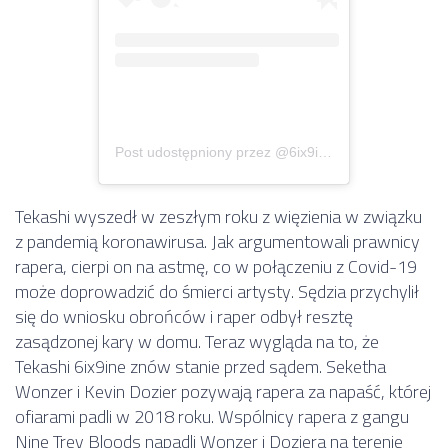
Post udostępniony przez @6ix9ine
Tekashi wyszedł w zeszłym roku z więzienia w związku
z pandemią koronawirusa. Jak argumentowali prawnicy
rapera, cierpi on na astmę, co w połączeniu z Covid-19
może doprowadzić do śmierci artysty. Sędzia przychylił
się do wniosku obrońców i raper odbył resztę
zasądzonej kary w domu. Teraz wygląda na to, że
Tekashi 6ix9ine znów stanie przed sądem. Seketha
Wonzer i Kevin Dozier pozywają rapera za napaść, której
ofiarami padli w 2018 roku. Wspólnicy rapera z gangu
Nine Trey Bloods napadli Wonzer i Doziera na terenie