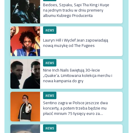
Bedoes, Szpaku, Sapi Tha King i Kuqe
na jednym tracku w dniu premiery
albumu Kubiego Producenta
NEWS
Lauryn Hill i Wyclef Jean zapowiadają
nową muzykę od The Fugees
NEWS
Nine Inch Nails świętują 30-lecie
„Quake’a. Limitowana kolekcja merchu i
nowa kampania do gry
NEWS
Sentino zagra w Polsce jeszcze dwa
koncerty, a potem trzeba będzie mu
płacić minium 75 tysięcy euro za
przyjazd do kraju
NEWS