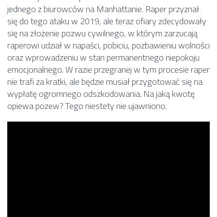
jednego z biurowców na Manhattanie. Raper przyznał
się do tego ataku w 2019, ale teraz ofiary zdecydowały
się na złożenie pozwu cywilnego, w którym zarzucają
raperowi udział w napaści, pobiciu, pozbawieniu wolności
oraz wprowadzeniu w stan permanentnego niepokoju
emocjonalnego. W razie przegranej w tym procesie raper
nie trafi za kratki, ale będzie musiał przygotować się na
wypłatę ogromnego odszkodowania. Na jaką kwotę
opiewa pozew? Tego niestety nie ujawniono.