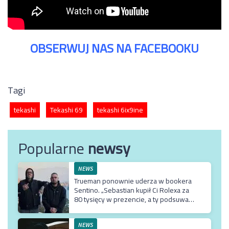
OBSERWUJ NAS NA FACEBOOKU
Tagi
tekashi
Tekashi 69
tekashi 6ix9ine
Popularne
newsy
NEWS
Trueman ponownie uderza w bookera
Sentino. „Sebastian kupił Ci Rolexa za
80 tysięcy w prezencie, a ty podsuwasz
mu krzywe umowy”
NEWS