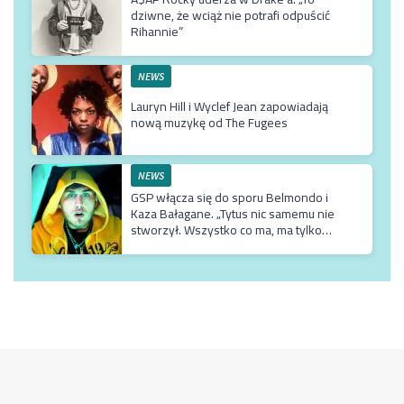
dziwne, że wciąż nie potrafi odpuścić
Rihannie”
NEWS
Lauryn Hill i Wyclef Jean zapowiadają
nową muzykę od The Fugees
NEWS
GSP włącza się do sporu Belmondo i
Kaza Bałagane. „Tytus nic samemu nie
stworzył. Wszystko co ma, ma tylko
dzięki matce, która jest usadowiona w
TVN-ie”