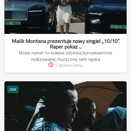
Malik Montana prezentuje nowy singiel „10/10”.
Raper pokaz ...
Nowy numer to kolejna odsłona konsekwentnie
realizowanej muzycznej serii rapera
2 godziny temu
CGM