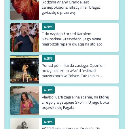
Rodzina Ariany Grande jest
zaniepokojona. Bliscy mieli błagać
gwiazdę o przerwę
NEWS
Eldo wystąpił przed Karolem
Nawrockim. Prezydent i jego swita
nagrodzili rapera owacją na stojąco
NEWS
Ponad pół miliarda zasięgu. Open’er
nowym liderem wśród festiwali
muzycznych w Polsce. Tuż za nim
Męskie Granie
NEWS
Playboi Carti zagrał na scenie, na której
z reguły występuje Skolim. U jego boku
pojawiła się Fagata
NEWS
A$AP Rocky uderza w Drake’a. „To