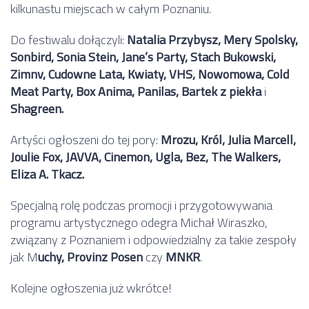
kilkunastu miejscach w całym Poznaniu.
Do festiwalu dołączyli:
Natalia Przybysz, Mery Spolsky,
Sonbird, Sonia Stein, Jane’s Party, Stach Bukowski,
Zimnv, Cudowne Lata, Kwiaty, VHS, Nowomowa, Cold
Meat Party, Box Anima, Panilas, Bartek z piekła
i
Shagreen.
Artyści ogłoszeni do tej pory:
Mrozu, Król, Julia Marcell,
Joulie Fox, JAVVA, Cinemon, Ugla, Bez, The Walkers,
Eliza A. Tkacz.
Specjalną rolę podczas promocji i przygotowywania
programu artystycznego odegra Michał Wiraszko,
związany z Poznaniem i odpowiedzialny za takie zespoły
jak M
uchy, Provinz Posen
czy
MNKR
.
Kolejne ogłoszenia już wkrótce!