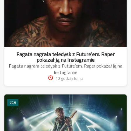
Fagata nagrała teledysk z Future’em. Raper
pokazał ją na Instagramie
Fagata nagrała teledysk z Future’em. Raper pokazał ją na
Instagramie
12 godzin temu
CGM