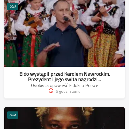
CGM
Eldo wystąpił przed Karolem Nawrockim.
Prezydent i jego swita nagrodzi ...
Osobista opowieść Eldoki o Polsce
5 godzin temu
CGM