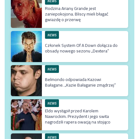
NEWS
Rodzina Ariany Grande jest
zaniepokojona. Bliscy mieli błagać
gwiazdę o przerwę
NEWS
Członek System Of A Down dołącza do
obsady nowego sezonu „Dextera”
NEWS
Belmondo odpowiada Kazowi
Bałagane. „Kazie Bałaganie zmądrzej”
NEWS
Eldo wystąpił przed Karolem
Nawrockim. Prezydent i jego swita
nagrodzili rapera owacją na stojąco
NEWS