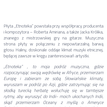
Płyta „Etnoteka” powstała przy współpracy producenta
i kompozytora – Roberta Amiriana, a także Jacka Królika,
znanego z mistrzowskiej gry na gitarze. Muzyczna
strona płyty w połączeniu z niepowtarzalną barwą
głosu Haliny, doskonale oddaje klimat muzyki etnicznej,
będącej zawsze w kręgu zainteresowań artystki.
„Etnoteka” , to moja podróż muzyczna, gdzie
rozpoczynając swoją wędrówkę w Afryce, przemierzam
Europę i zabieram ze sobą Słowiańskie klimaty,
wyruszam w podróż po Azji, gdzie zatrzymując się na
słodką turecką herbatę wsłuchuję się w tamtejsze
rytmy, aby wyruszyć do Indii- moich ukochanych Indii,
skąd przemierzam Oceany z myślą o Ameryce