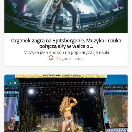
Organek zagra na Spitsbergenie. Muzyka i nauka
połączą siły w walce o ...
Muzyka jako sposób na popularyzację nauki
12 godzin temu
CGM