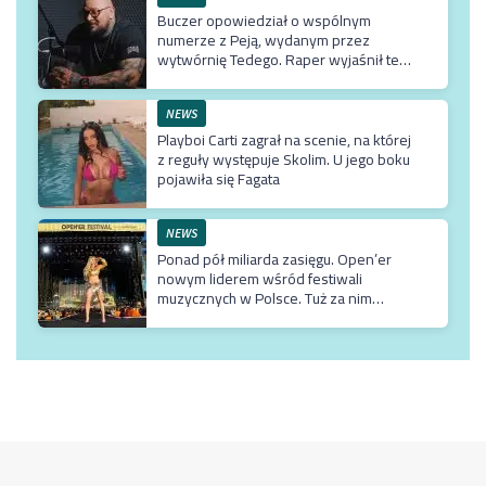
Buczer opowiedział o wspólnym
numerze z Peją, wydanym przez
wytwórnię Tedego. Raper wyjaśnił też
dlaczego klip z Rychem zniknął z
kanału Wielkie Joł
NEWS
Playboi Carti zagrał na scenie, na której
z reguły występuje Skolim. U jego boku
pojawiła się Fagata
NEWS
Ponad pół miliarda zasięgu. Open’er
nowym liderem wśród festiwali
muzycznych w Polsce. Tuż za nim
Męskie Granie