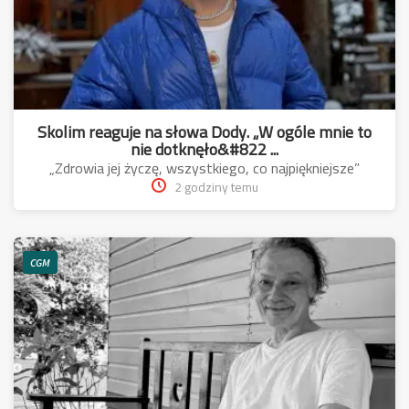
Skolim reaguje na słowa Dody. „W ogóle mnie to
nie dotknęło&#822 ...
„Zdrowia jej życzę, wszystkiego, co najpiękniejsze”
2 godziny temu
CGM