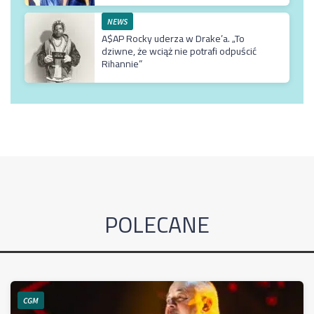
NEWS
A$AP Rocky uderza w Drake’a. „To
dziwne, że wciąż nie potrafi odpuścić
Rihannie”
POLECANE
CGM