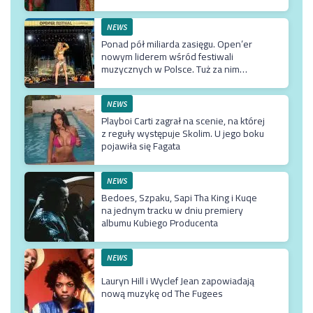
NEWS
Ponad pół miliarda zasięgu. Open’er
nowym liderem wśród festiwali
muzycznych w Polsce. Tuż za nim
Męskie Granie
NEWS
Playboi Carti zagrał na scenie, na której
z reguły występuje Skolim. U jego boku
pojawiła się Fagata
NEWS
Bedoes, Szpaku, Sapi Tha King i Kuqe
na jednym tracku w dniu premiery
albumu Kubiego Producenta
NEWS
Lauryn Hill i Wyclef Jean zapowiadają
nową muzykę od The Fugees