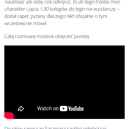
naubliżać ale żeby coś odkręcić, to do tego trzeba mieć
charakter i jajca. I 30 kolegów do tego nie wystarczy
–
dodał raper, pytany dlaczego nikt oficjalnie o tym
wcześniej nie mówił.
Całą rozmowę możecie obejrzeć poniżej.
Do słów rapera ze Szczecina szybko odniósł się