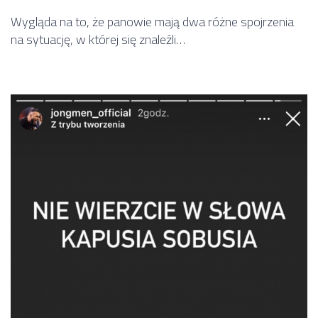
Wygląda na to, że panowie mają dwa różne spojrzenia
na sytuację, w której się znaleźli…