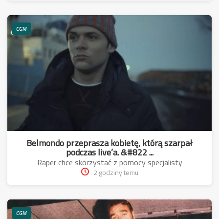
CGM
Belmondo przeprasza kobietę, którą szarpał
podczas live’a. &#822 ...
Raper chce skorzystać z pomocy specjalisty
2 godziny temu
CGM