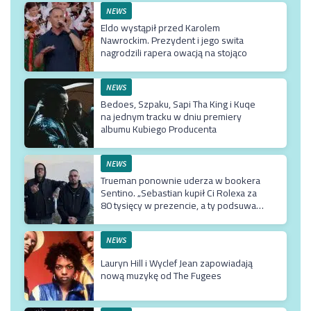
NEWS
Eldo wystąpił przed Karolem
Nawrockim. Prezydent i jego swita
nagrodzili rapera owacją na stojąco
NEWS
Bedoes, Szpaku, Sapi Tha King i Kuqe
na jednym tracku w dniu premiery
albumu Kubiego Producenta
NEWS
Trueman ponownie uderza w bookera
Sentino. „Sebastian kupił Ci Rolexa za
80 tysięcy w prezencie, a ty podsuwasz
mu krzywe umowy”
NEWS
Lauryn Hill i Wyclef Jean zapowiadają
nową muzykę od The Fugees