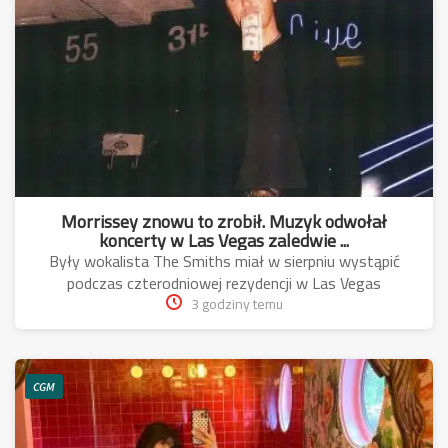
Morrissey znowu to zrobił. Muzyk odwołał
koncerty w Las Vegas zaledwie ...
Były wokalista The Smiths miał w sierpniu wystąpić
podczas czterodniowej rezydencji w Las Vegas
3 godziny temu
CGM