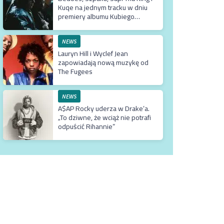
Kuqe na jednym tracku w dniu
premiery albumu Kubiego
Producenta
NEWS
Lauryn Hill i Wyclef Jean
zapowiadają nową muzykę od
The Fugees
NEWS
A$AP Rocky uderza w Drake’a.
„To dziwne, że wciąż nie potrafi
odpuścić Rihannie”