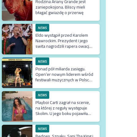
Rodzina Ariany Grande jest
zaniepokojona. Bliscy mieli
błagać gwiazdę o przerwę
NEWS
Eldo wystąpił przed Karolem
Nawrockim. Prezydent i jego
swita nagrodzili rapera owacją
na stojąco
NEWS
Ponad pół miliarda zasięgu.
Open’er nowym liderem wśród
festiwali muzycznych w Polsce.
Tuż za nim Męskie Granie
NEWS
Playboi Carti zagrał na scenie,
na której z reguły występuje
Skolim. U jego boku pojawiła
się Fagata
NEWS
Bedoes, Szpaku, Sapi Tha King i