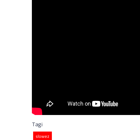
Tagi
slowez