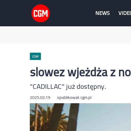
NEWS
VIDE
CGM
slowez wjeżdża z n
"CADILLAC" już dostępny.
2025.02.19
opublikował:
cgm.pl