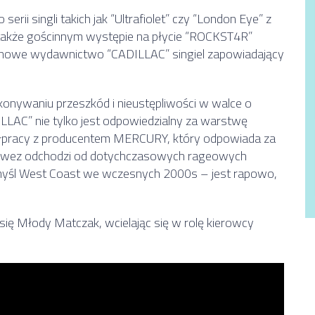
rii singli takich jak “Ultrafiolet” czy “London Eye” z
 także gościnnym występie na płycie “ROCKST4R”
 nowe wydawnictwo “CADILLAC” singiel zapowiadający
onywaniu przeszkód i nieustępliwości w walce o
LLAC” nie tylko jest odpowiedzialny za warstwę
półpracy z producentem MERCURY, który odpowiada za
slowez odchodzi od dotychczasowych rageowych
 myśl West Coast we wczesnych 2000s – jest rapowo,
ię Młody Matczak, wcielając się w rolę kierowcy