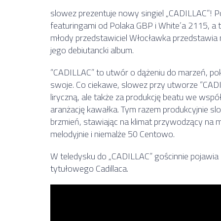
slowez prezentuje nowy singiel „CADILLAC”! Po se
featuringami od Polaka GBP i White’a 2115, a
młody przedstawiciel Włocławka przedstawia
jego debiutancki album.
“CADILLAC” to utwór o dążeniu do marzeń, pok
swoje. Co ciekawe, slowez przy utworze “CADI
liryczną, ale także za produkcję beatu we ws
aranżację kawałka. Tym razem produkcyjnie 
brzmień, stawiając na klimat przywodzący na
melodyjnie i niemalże 50 Centowo.
W teledysku do „CADILLAC” gościnnie pojawia s
tytułowego Cadillaca.