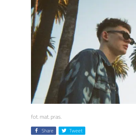
fot. mat. pras.
Share
Tweet