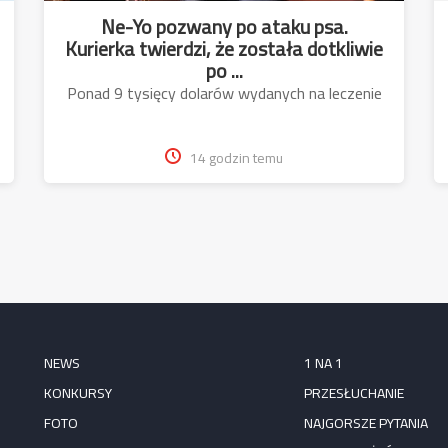
Ne-Yo pozwany po ataku psa.
Kurierka twierdzi, że została dotkliwie
po ...
Ponad 9 tysięcy dolarów wydanych na leczenie
14 godzin temu
NEWS
1 NA 1
KONKURSY
PRZESŁUCHANIE
FOTO
NAJGORSZE PYTANIA