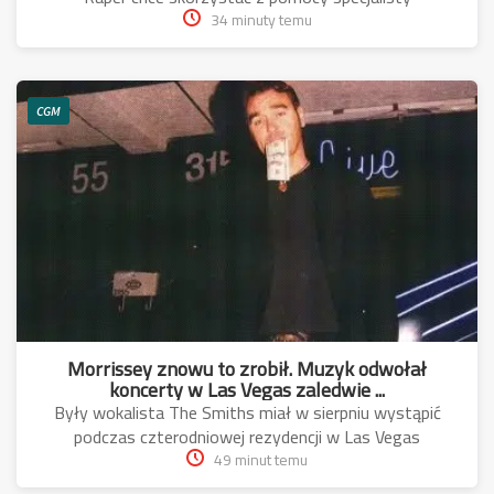
34 minuty temu
CGM
Morrissey znowu to zrobił. Muzyk odwołał
koncerty w Las Vegas zaledwie ...
Były wokalista The Smiths miał w sierpniu wystąpić
podczas czterodniowej rezydencji w Las Vegas
49 minut temu