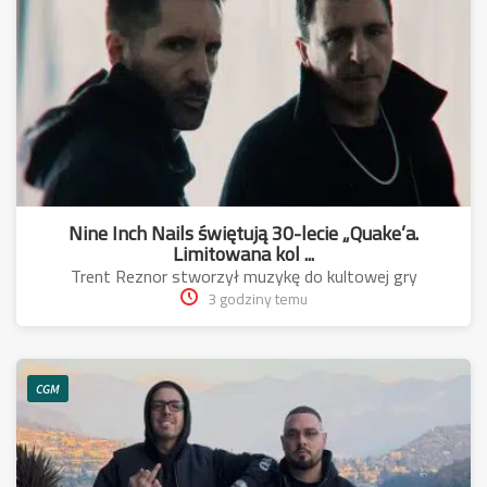
Nine Inch Nails świętują 30-lecie „Quake’a.
Limitowana kol ...
Trent Reznor stworzył muzykę do kultowej gry
3 godziny temu
CGM