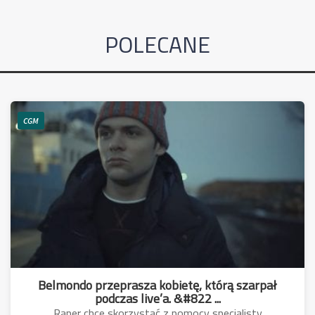
POLECANE
CGM
Belmondo przeprasza kobietę, którą szarpał
podczas live’a. &#822 ...
Raper chce skorzystać z pomocy specjalisty