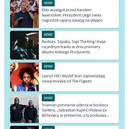
NEWS
Eldo wystąpił przed Karolem
Nawrockim. Prezydent i jego swita
nagrodzili rapera owacją na stojąco
NEWS
Bedoes, Szpaku, Sapi Tha King i Kuqe
na jednym tracku w dniu premiery
albumu Kubiego Producenta
NEWS
Lauryn Hill i Wyclef Jean zapowiadają
nową muzykę od The Fugees
NEWS
Trueman ponownie uderza w bookera
Sentino. „Sebastian kupił Ci Rolexa za
80 tysięcy w prezencie, a ty podsuwasz
mu krzywe umowy”