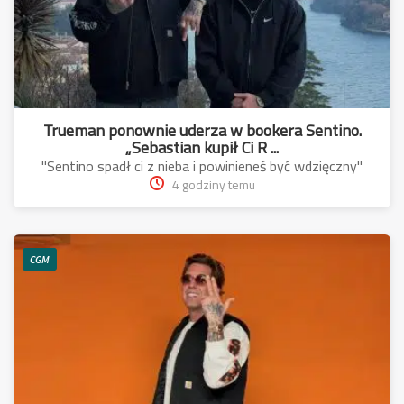
Trueman ponownie uderza w bookera Sentino.
„Sebastian kupił Ci R ...
"Sentino spadł ci z nieba i powinieneś być wdzięczny"
4 godziny temu
CGM