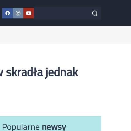
Facebook
Instagram
YouTube
Szukaj w serwisie
Szukaj
w skradła jednak
Popularne
newsy