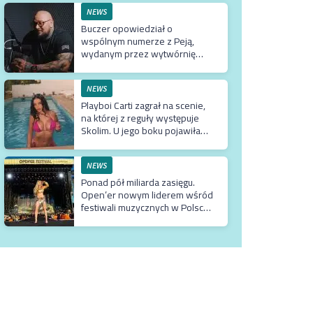
NEWS
Buczer opowiedział o
wspólnym numerze z Peją,
wydanym przez wytwórnię
Tedego. Raper wyjaśnił też
dlaczego klip z Rychem zniknął
z kanału Wielkie Joł
NEWS
Playboi Carti zagrał na scenie,
na której z reguły występuje
Skolim. U jego boku pojawiła
się Fagata
NEWS
Ponad pół miliarda zasięgu.
Open’er nowym liderem wśród
festiwali muzycznych w Polsce.
Tuż za nim Męskie Granie