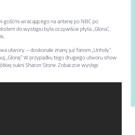
i gośćmi wracającego na antenę po NBC po
ekstem do występu była oczywiście płyta „Gloria”,
ek.
wa utwory – doskonale znany już fanom „Unholy”
wą „Glorię”. W przypadku tego drugiego utworu show
rótkiej sukni Sharon Stone. Zobaczcie występ