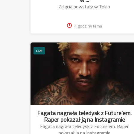
Zdjęcia powstały w Tokio
4 godziny temu
CGM
Fagata nagrała teledysk z Future’em.
Raper pokazał ją na Instagramie
Fagata nagrała teledysk z Future’em. Raper
pokazał ją na Instagramie