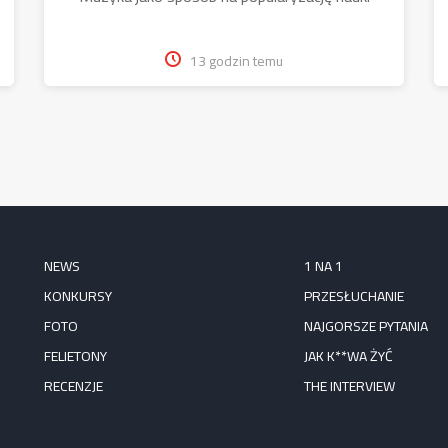
13 godzin temu
NEWS
1 NA 1
KONKURSY
PRZESŁUCHANIE
FOTO
NAJGORSZE PYTANIA
FELIETONY
JAK K**WA ŻYĆ
RECENZJE
THE INTERVIEW