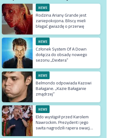
NEWS
Rodzina Ariany Grande jest
zaniepokojona. Bliscy mieli
błagać gwiazdę o przerwę
NEWS
Członek System Of A Down
dołącza do obsady nowego
sezonu „Dextera”
NEWS
Belmondo odpowiada Kazowi
Bałagane. „Kazie Bałaganie
zmądrzej”
NEWS
Eldo wystąpił przed Karolem
Nawrockim. Prezydent i jego
swita nagrodzili rapera owacją
na stojąco