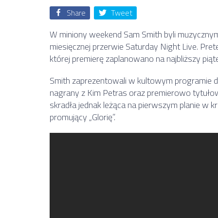
Share
Tweet
W miniony weekend Sam Smith byli muzycznym
miesięcznej przerwie Saturday Night Live. Pret
której premierę zaplanowano na najbliższy piąt
Smith zaprezentowali w kultowym programie d
nagrany z Kim Petras oraz premierowo tytuło
skradła jednak leżąca na pierwszym planie w k
promujący „Glorię”.