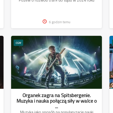
6 godzin temu
CGM
Organek zagra na Spitsbergenie.
Muzyka i nauka połączą siły w walce o
...
Muzyka jako sposób na popularyzację nauki