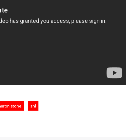
haron stone
snl