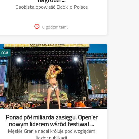
Osobista opowieść Eldoki o Polsce
6 godzin temu
CGM
Ponad pół miliarda zasięgu. Open’er
nowym liderem wśród festiwal ...
Męskie Granie nadal króluje pod względem
liczby publikacji