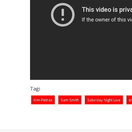
Tagi
Kim Petras
Sam Smith
Saturday Night Live
s