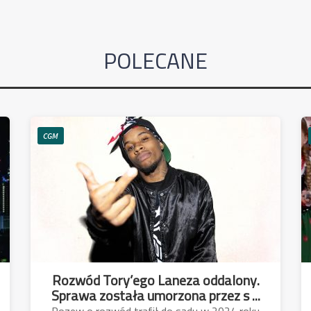
POLECANE
CGM
Rozwód Tory’ego Laneza oddalony.
Sprawa została umorzona przez s ...
Pozew o rozwód trafił do sądu w 2024 roku