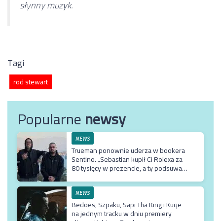
słynny muzyk.
Tagi
rod stewart
Popularne
newsy
NEWS
Trueman ponownie uderza w bookera
Sentino. „Sebastian kupił Ci Rolexa za
80 tysięcy w prezencie, a ty podsuwasz
mu krzywe umowy”
NEWS
Bedoes, Szpaku, Sapi Tha King i Kuqe
na jednym tracku w dniu premiery