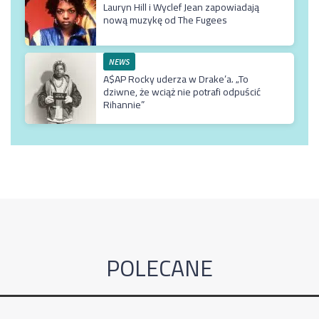
Lauryn Hill i Wyclef Jean zapowiadają
nową muzykę od The Fugees
NEWS
A$AP Rocky uderza w Drake’a. „To
dziwne, że wciąż nie potrafi odpuścić
Rihannie”
POLECANE