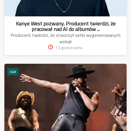
Kanye West pozwany. Producent twierdzi, że
pracował nad AI do albumów ...
Producent twierdzi, że stworzył setki wygenerowanych
wokali
13 godzin temu
CGM