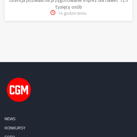
Licencja pozwala na przygotowanie imprez dla nawet 125
tysięcy osób
14 godzin temu
NEWS
KONKURSY