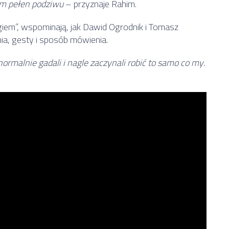
tem pełen podziwu
– przyznaje Rahim.
ogiem”, wspominają, jak Dawid Ogrodnik i Tomasz
nia, gesty i sposób mówienia.
normalnie gadali i nagle zaczynali robić to samo co my.