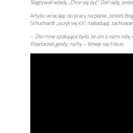
Nagrywał wtedy „Chce się żyć”. Dał radę, jes
Artyści wracając do pracy na planie „Jesteś B
Schuchardt „uczyli się ich”, naśladując zachowa
–
Dla mnie szokujące było, że oni z nami niby 
Powtarzali gesty, ruchy
– śmieje się Fokus.