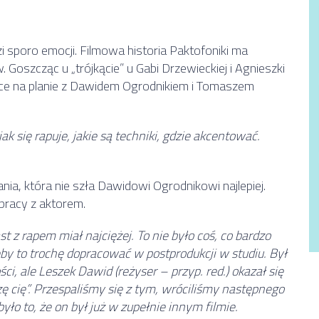
i sporo emocji. Filmowa historia Paktofoniki ma
 Goszcząc u „trójkącie” u Gabi Drzewieckiej i Agnieszki
ace na planie z Dawidem Ogrodnikiem i Tomaszem
ak się rapuje, jakie są techniki, gdzie akcentować.
nia, która nie szła Dawidowi Ogrodnikowi najlepiej.
pracy z aktorem.
 z rapem miał najciężej. To nie było coś, co bardzo
by to trochę dopracować w postprodukcji w studiu. Był
 ale Leszek Dawid (reżyser – przyp. red.) okazał się
szę cię”. Przespaliśmy się z tym, wróciliśmy następnego
yło to, że on był już w zupełnie innym filmie.