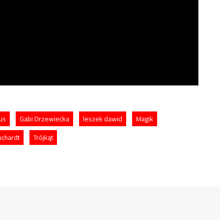
us
Gabi Drzewiecka
leszek dawid
Magik
uchardt
Trójkąt