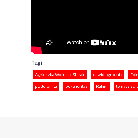
Tagi
Agnieszka Woźniak-Starak
dawid ogrodnik
Fok
paktofonika
pokahontaz
Rahim
tomasz sch