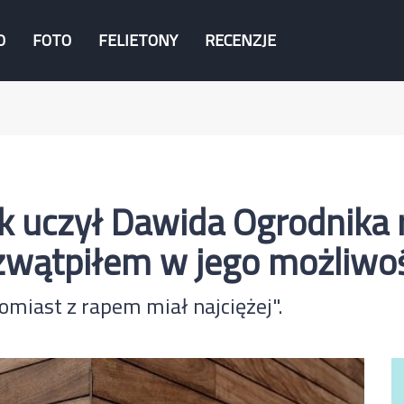
O
FOTO
FELIETONY
RECENZJE
 uczył Dawida Ogrodnika 
wątpiłem w jego możliwoś
miast z rapem miał najciężej".