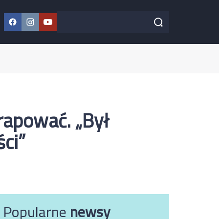
Facebook
Instagram
YouTube
Szukaj w serwisie
Szukaj
rapować. „Był
ci”
Popularne
newsy