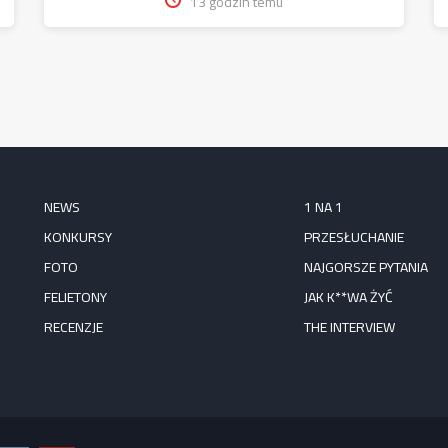
13 godzin temu
NEWS
1 NA 1
KONKURSY
PRZESŁUCHANIE
FOTO
NAJGORSZE PYTANIA
FELIETONY
JAK K**WA ŻYĆ
RECENZJE
THE INTERVIEW