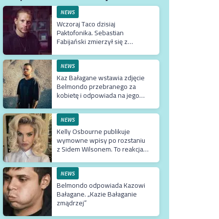
NEWS
Wczoraj Taco dzisiaj
Paktofonika. Sebastian
Fabijański zmierzył się z
„Jestem Bogiem”. I dał radę.
Nawet bardzo
NEWS
Kaz Bałagane wstawia zdjęcie
Belmondo przebranego za
kobietę i odpowiada na jego
słowa
NEWS
Kelly Osbourne publikuje
wymowne wpisy po rozstaniu
z Sidem Wilsonem. To reakcja
na jego odejście ze Slipknot?
NEWS
Belmondo odpowiada Kazowi
Bałagane. „Kazie Bałaganie
zmądrzej”