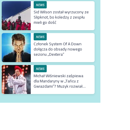
NEWS
Sid Wilson został wyrzucony ze
Slipknot, bo koledzy z zespłu
mieli go dość
NEWS
Członek System Of A Down
dołącza do obsady nowego
sezonu „Dextera”
NEWS
Michał Wiśniewski zaśpiewa
dla Mandaryny w „Tańcu z
Gwiazdami”? Muzyk rozwiał
wszelkie wątpliwości