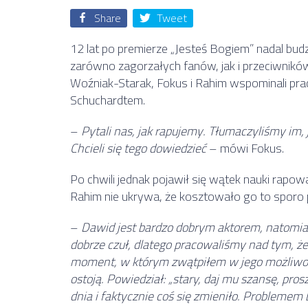
Share
Tweet
12 lat po premierze „Jesteś Bogiem” nadal budz
zarówno zagorzałych fanów, jak i przeciwników.
Woźniak-Starak, Fokus i Rahim wspominali pr
Schuchardtem.
–
Pytali nas, jak rapujemy. Tłumaczyliśmy im, j
Chcieli się tego dowiedzieć
– mówi Fokus.
Po chwili jednak pojawił się wątek nauki rapowa
Rahim nie ukrywa, że kosztowało go to sporo 
–
Dawid jest bardzo dobrym aktorem, natomiast
dobrze czuł, dlatego pracowaliśmy nad tym, że
moment, w którym zwątpiłem w jego możliwości,
ostoją. Powiedział: „stary, daj mu szansę, pro
dnia i faktycznie coś się zmieniło. Problemem b