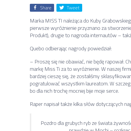
Share
Tweet
Marka MISS TI należąca do Kuby Grabowskieg
pierwsze wyróżnienie przyznano za stworzenie
Produkt), drugie to nagroda internautów – ta
Quebo odbierając nagrody powiedział:
– Proszę się nie obawiać, nie będę rapował
markę Miss Ti za to wyróżnienie. W naszej fir
bardziej cieszę się, że zostaliśmy sklasyfikow
pogratulować wszystkim laureatom. W szczegól
bo dla nich trochę mocniej bije moje serce.
Raper napisał także kilka słów dotyczących na
Pozdro dla grubych ryb ze świata żywności
prawdzie w Mochi – rozkręc