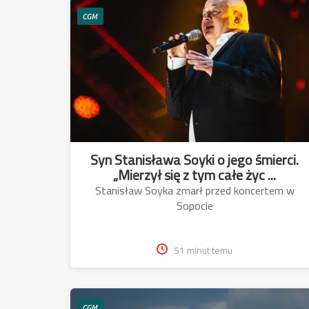
CGM
Syn Stanisława Soyki o jego śmierci.
„Mierzył się z tym całe życ ...
Stanisław Soyka zmarł przed koncertem w
Sopocie
51 minut temu
CGM