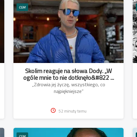
CGM
Skolim reaguje na słowa Dody. „W
ogóle mnie to nie dotknęło&#822 ...
„Zdrowia jej życzę, wszystkiego, co
najpiękniejsze”
52 minuty temu
CGM