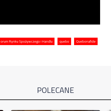
orum Rynku Spożywczego i Handlu
quebo
Quebonafide
POLECANE