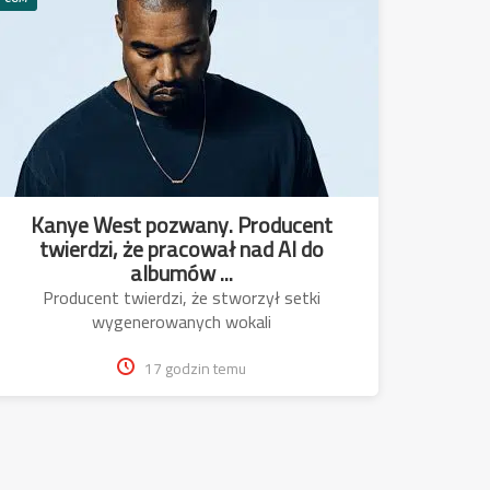
Kanye West pozwany. Producent
twierdzi, że pracował nad AI do
albumów ...
Producent twierdzi, że stworzył setki
wygenerowanych wokali
17 godzin temu