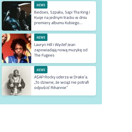
NEWS
Bedoes, Szpaku, Sapi Tha King i
Kuqe na jednym tracku w dniu
premiery albumu Kubiego
Producenta
NEWS
Lauryn Hill i Wyclef Jean
zapowiadają nową muzykę od
The Fugees
NEWS
A$AP Rocky uderza w Drake’a.
„To dziwne, że wciąż nie potrafi
odpuścić Rihannie”