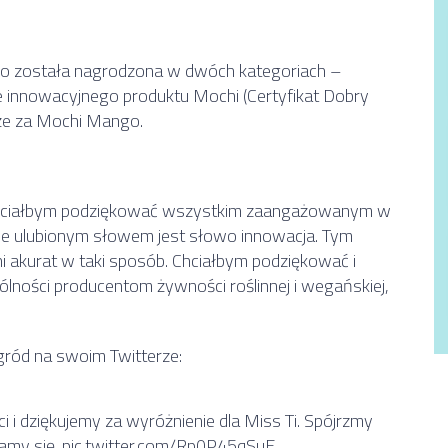
o została nagrodzona w dwóch kategoriach –
 innowacyjnego produktu Mochi (Certyfikat Dobry
kże za Mochi Mango.
. Chciałbym podziękować wszystkim zaangażowanym w
mie ulubionym słowem jest słowo innowacja. Tym
ani akurat w taki sposób. Chciałbym podziękować i
ności producentom żywności roślinnej i wegańskiej,
gród na swoim Twitterze:
 i dziękujemy za wyróżnienie dla Miss Ti. Spójrzmy
amy się.
pic.twitter.com/Rp0P45qSuE