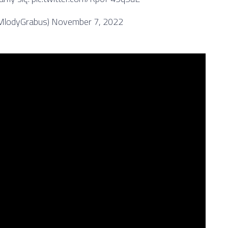
MlodyGrabus)
November 7, 2022