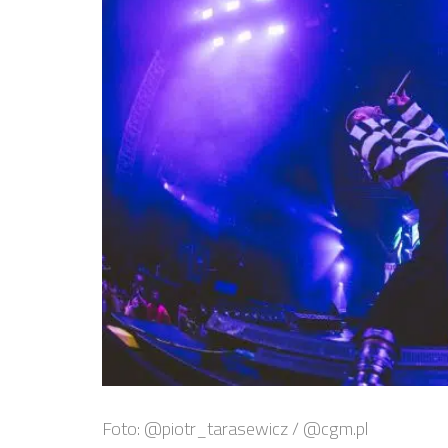
Foto: @piotr_tarasewicz / @cgm.pl