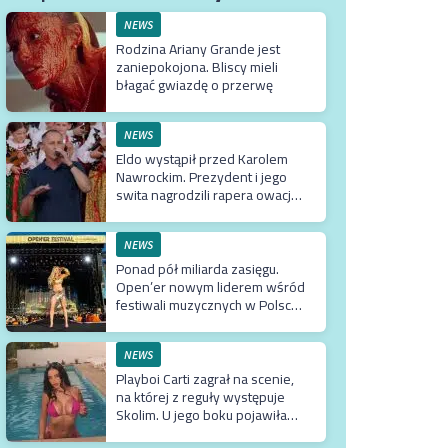
NEWS
Rodzina Ariany Grande jest
zaniepokojona. Bliscy mieli
błagać gwiazdę o przerwę
NEWS
Eldo wystąpił przed Karolem
Nawrockim. Prezydent i jego
swita nagrodzili rapera owacją
na stojąco
NEWS
Ponad pół miliarda zasięgu.
Open’er nowym liderem wśród
festiwali muzycznych w Polsce.
Tuż za nim Męskie Granie
NEWS
Playboi Carti zagrał na scenie,
na której z reguły występuje
Skolim. U jego boku pojawiła
się Fagata